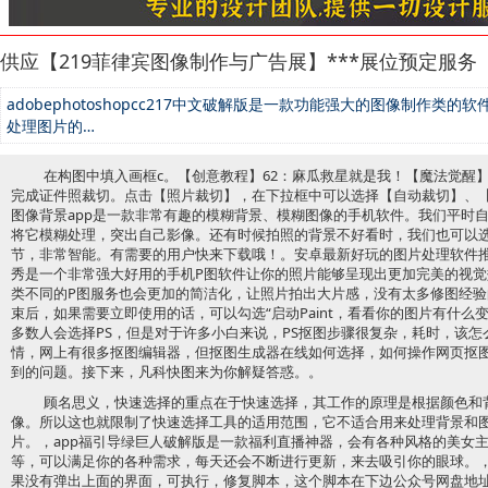
供应【219菲律宾图像制作与广告展】***展位预定服务
adobephotoshopcc217中文破解版是一款功能强大的图像制作
处理图片的…
在构图中填入画框c。【创意教程】62：麻瓜救星就是我！【魔法觉醒
完成证件照裁切。点击【照片裁切】，在下拉框中可以选择【自动裁切】、
图像背景app是一款非常有趣的模糊背景、模糊图像的手机软件。我们平时
将它模糊处理，突出自己影像。还有时候拍照的背景不好看时，我们也可以
节，非常智能。有需要的用户快来下载哦！。安卓最新好玩的图片处理软件
秀是一个非常强大好用的手机P图软件让你的照片能够呈现出更加完美的视
类不同的P图服务也会更加的简洁化，让照片拍出大片感，没有太多修图经验
束后，如果需要立即使用的话，可以勾选“启动Paint，看看你的图片有什么变
多数人会选择PS，但是对于许多小白来说，PS抠图步骤很复杂，耗时，该
情，网上有很多抠图编辑器，但抠图生成器在线如何选择，如何操作网页抠
到的问题。接下来，凡科快图来为你解疑答惑。。
顾名思义，快速选择的重点在于快速选择，其工作的原理是根据颜色和
像。所以这也就限制了快速选择工具的适用范围，它不适合用来处理背景和
片。，app福引导绿巨人破解版是一款福利直播神器，会有各种风格的美女
等，可以满足你的各种需求，每天还会不断进行更新，来去吸引你的眼球。，
果没有弹出上面的界面，可执行，修复脚本，这个脚本在下边公众号网盘地