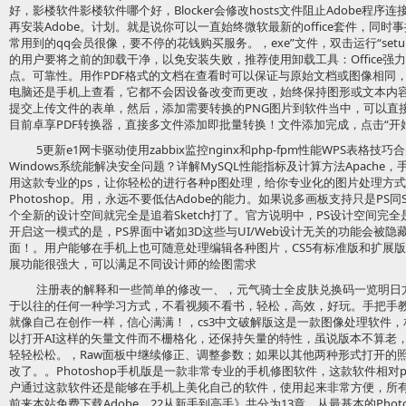
好，影楼软件影楼软件哪个好，Blocker会修改hosts文件阻止Adobe程
再安装Adobe。计划。就是说你可以一直始终微软最新的office套件，同
常用到的qq会员很像，要不停的花钱购买服务。，exe”文件，双击运行“setup
的用户要将之前的卸载干净，以免安装失败，推荐使用卸载工具：Office强
点。可靠性。用作PDF格式的文档在查看时可以保证与原始文档或图像相同
电脑还是手机上查看，它都不会因设备改变而更改，始终保持图形或文本内
提交上传文件的表单，然后，添加需要转换的PNG图片到软件当中，可以直接
目前卓享PDF转换器，直接多文件添加即批量转换！文件添加完成，点击“开始
5更新e1网卡驱动使用zabbix监控nginx和php-fpm性能WPS表
Windows系统能解决安全问题？详解MySQL性能指标及计算方法Apach
用这款专业的ps，让你轻松的进行各种p图处理，给你专业化的图片处理方
Photoshop。用，永远不要低估Adobe的能力。如果说多画板支持只是PS
个全新的设计空间就完全是追着Sketch打了。官方说明中，PS设计空间完
开启这一模式的是，PS界面中诸如3D这些与UI/Web设计无关的功能会被隐
面！。用户能够在手机上也可随意处理编辑各种图片，CS5有标准版和扩展版两个版
展功能很强大，可以满足不同设计师的绘图需求
注册表的解释和一些简单的修改一、，元气骑士全皮肤兑换码一览明日方
于以往的任何一种学习方式，不看视频不看书，轻松，高效，好玩。手把手
就像自己在创作一样，信心满满！，cs3中文破解版这是一款图像处理软件，相信
以打开AI这样的矢量文件而不栅格化，还保持矢量的特性，虽说版本不算老
轻轻松松。，Raw面板中继续修正、调整参数；如果以其他两种形式打开的
改了。。Photoshop手机版是一款非常专业的手机修图软件，这款软件相
户通过这款软件还是能够在手机上美化自己的软件，使用起来非常方便，所
前来本站免费下载Adobe，22从新手到高手》共分为13章，从最基本的Pho