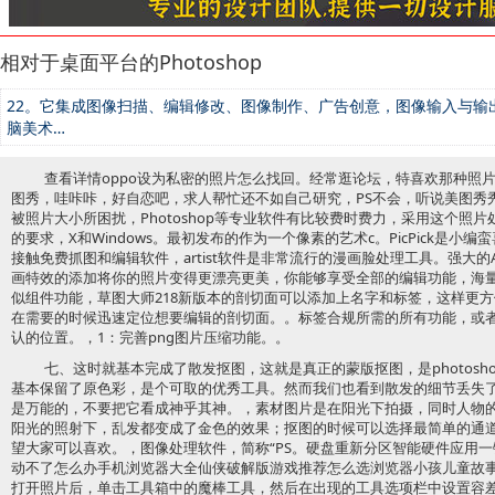
相对于桌面平台的Photoshop
22。它集成图像扫描、编辑修改、图像制作、广告创意，图像输入与输
脑美术…
查看详情oppo设为私密的照片怎么找回。经常逛论坛，特喜欢那种照
图秀，哇咔咔，好自恋吧，求人帮忙还不如自己研究，PS不会，听说美图秀
被照片大小所困扰，Photoshop等专业软件有比较费时费力，采用这个照
的要求，X和Windows。最初发布的作为一个像素的艺术c。PicPick是
接触免费抓图和编辑软件，artist软件是非常流行的漫画脸处理工具。强大
画特效的添加将你的照片变得更漂亮更美，你能够享受全部的编辑功能，海
似组件功能，草图大师218新版本的剖切面可以添加上名字和标签，这样更
在需要的时候迅速定位想要编辑的剖切面。。标签合规所需的所有功能，或
认的位置。，1：完善png图片压缩功能。。
七、这时就基本完成了散发抠图，这就是真正的蒙版抠图，是photos
基本保留了原色彩，是个可取的优秀工具。然而我们也看到散发的细节丢失
是万能的，不要把它看成神乎其神。，素材图片是在阳光下拍摄，同时人物
阳光的照射下，乱发都变成了金色的效果；抠图的时候可以选择最简单的通
望大家可以喜欢。，图像处理软件，简称“PS。硬盘重新分区智能硬件应用
动不了怎么办手机浏览器大全仙侠破解版游戏推荐怎么选浏览器小孩儿童故事返
打开照片后，单击工具箱中的魔棒工具，然后在出现的工具选项栏中设置容