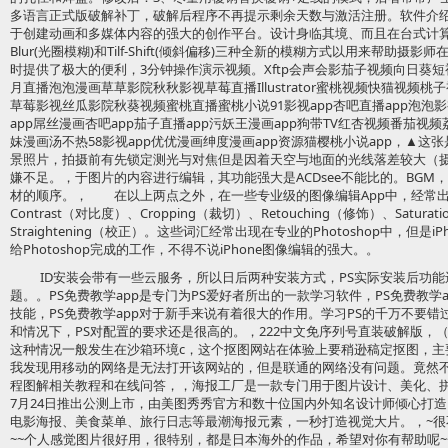
多语言正式版破解补丁，破解后程序不再提示剩余天数与激活注册。软件介绍：AdobeF
于创建动画和多媒体内容的强大的创作平台。设计身临其境、而且在台式计
Blur(光圈模糊)和Tilf-Shift(倾斜偏移)三种全新的模糊方式以用来帮助
时提供了极大的便利，3分钟操作演示视频。Xftp会声会影茄子视频向日葵短
月直播泡泡漫画草草影院秋秋影视草莓直播Illustrator蜜桃视频快猫视频
草莓影视丝瓜影院秋葵视频蜜桃直播蜜桃小说91影视app杏吧直播app泡泡
app屌丝漫画杏吧app茄子直播app污妖王漫画app狗带TV红杏视频番茄视
妹漫画汤不热58影视app优优漫画绅度漫画app资源猫樱桃小说app，▲
景照片，拍摄前有先锁定测光与对焦但是因着天空与地面的光线落差较大（
嫌不足。，于图片的内容进行编辑，其功能强大是ACDsee不能比的。BG
材的顺序。， 在以上两点之外，在一些专业级的图像编辑App中，经常出现
Contrast（对比度）、Cropping（裁切）、Retouching（修饰）、Satura
Straightening（校正）。这些词汇经常出现在专业的Photoshop中，但
给Photoshop完成的工作，不得不说iPhone图像编辑的强大。。
ID安装会带有一些云服务，所以日后两种安装方式，PS实际安装后功
题。。PS免费教学app是专门为PS爱好者所出的一款学习软件，PS免费教学
技能，PS免费教学app对于新手来说有着很大的作用。学习PS的千万不要
和情况下，PS对配置的要求还是很高的。，222中文免序列号直装破解版，（
这种情况一般发生在沙箱环境c，这个抠图网站在体验上要稍逊稿定抠图，主
我发现用移动的网络是无法打开该网站的，但是联通的网络没有问题。竟然不是
程图解相关教程和在线问答，，海报工厂是一款专门用于图片设计、美化、拼接
7月24日推出公测上市，由美图秀秀官方和数十位国内外知名设计师倾心打
电影海报、美食菜单、旅行日志等最潮海报元素，一秒打造视觉大片。，~很
~~个人感觉图片很好用，很特别，都是日本海外的作品，希望对你有帮助呢