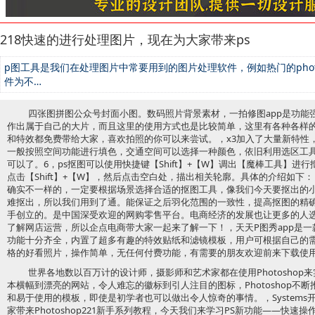
218快速的进行处理图片，现在为大家带来ps
p图工具是我们在处理图片中常要用到的图片处理软件，例如热门的phot
件为不…
四张图拼图公众号封面小图。数码照片背景素材，一拍修图app是功能
作出属于自己的大片，而且这里的使用方式也是比较简单，这里有各种各样
和特效都免费带给大家，喜欢拍照的你可以来尝试。，x3加入了大量新特性
一般按照空间功能进行填色，交通空间可以选择一种颜色，依旧利用选区工
可以了。6，ps抠图可以使用快捷键【Shift】+【W】调出【魔棒工具】进
点击【Shift】+【W】，然后点击空白处，描出相关轮廓。具体的介绍如
确实不一样的，一定要根据场景选择合适的抠图工具，像我们今天要抠出的
难抠出，所以我们用到了通。能保证之后羽化范围的一致性，提高抠图的精
手创立的。是中国深受欢迎的网购零售平台。电商经济的发展也让更多的人
了解网店运营，所以企点电商带大家一起来了解一下！，天天P图秀app是
功能十分齐全，内置了超多有趣的特效贴纸和滤镜模板，用户可根据自己的
格的好看照片，操作简单，无任何付费功能，有需要的朋友欢迎前来下载使
世界各地数以百万计的设计师，摄影师和艺术家都在使用Photosho
本横幅到漂亮的网站，令人难忘的徽标到引人注目的图标，Photoshop不
和易于使用的模板，即使是初学者也可以做出令人惊奇的事情。，System
家带来Photoshop221新手系列教程，今天我们来学习PS新功能——快速