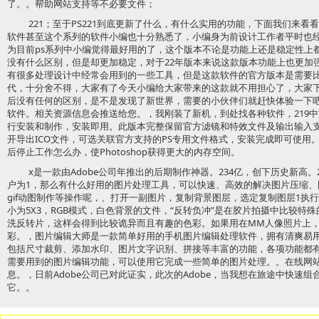
了。。帮助网站支持等不必要文件；
221；至于PS221到底更新了什么，有什么实用的功能，下面我们来看看
软件甚至这个系列的软件小编也十分熟悉了，小编身为前设计工作者平时也经常
为目前ps系列中小编觉得最好用的了，这个版本不论是功能上还是稳定性上都
没有什么区别，但是却更加稳定，对于22年版本来说这款版本功能上也更加
有很多处理设计中经常会用到的一些工具，但是这款软件的官方版本是需要
代，十分舍不得，大家有了今天小编给大家带来的这款就不用担心了，大家
后没有任何的区别，是不是发现了新世界，需要的小伙伴们就赶快体验一下
软件。相关资源信息会推送给您。，我刚装了新机，到处找各种软件，219
行安装和制作，安装即用。此版本完整保留官方滤镜和特效文件及输出输入支
开导出ICO文件，可选关联官方支持的PS专用文件格式，安装完成即可使用
后停止工作怎么办，使Photoshop获得更大的内存空间。
x是一款由Adobe公司年推出的后期制作神器。234亿，创下历史新高
户为1，那么有什么好用的图片处理工具，可以快速、高效的解决图片压缩、
gif动图制作等操作呢，、打开一副图片，复制背景图层，选定复制图层1执行
小为5X3，RGB模式，白色背景的文件，“反转负冲”是在胶片拍摄中比较特
洗反转片，这样会得到比较诡异而且有趣的色彩。如果用在MM人像照片上
彩。，图片编辑大师是一款简单好用的手机图片编辑处理软件，拥有清爽易
包括尺寸裁剪、添加水印、图片文字识别、拼接等丰富的功能，各项功能都
需要用到的图片编辑功能，可以使用它完成一些简单的图片处理。。在线网
息。，日前Adobe公司已对此证实，此次的Adobe，当我想在旅途中快速
它。。