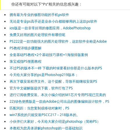
你还有可能对以下“Ps”相关的信息感兴趣：
拥有最为专业的修图功能的手机ps软件
无论是专业ps高手还是业余小白都能够用的上这款ps软件
ios版是一款非常好用的修图应用，AdobePhotoshop
免费又好用的图片处理软件有哪些呢
PS222是一款功能强大的图片处理软件，这款软件全称是Adobe
PS教程详细步骤图解
全套基础PS教程+2个基础技巧课程+1海报排版案例
珠宝戒指PS抠图教程
不过PS的版本不一样 下载的时候要看好你那是什么版本的PS
今天给大家分享的ps是Photoshop219版本；
再次下载安装程序文件。这个提醒，导致不能继续安装PS
官方中文破解版提供下载，软件打包了PS
进行订阅收费安装。本次小编介绍的M1芯片专用PS现已完美的
22)绿色便携版是一款由Adobe公司出品的图像编辑设计软件，PS
匹配间距：当您复制或移动对象时，PS
win7系统的只能安装PSCC217－218版本的。
小伙伴们大家好，今天给大家介绍是photoshop（简称PS）
本教程为您具体讲解photoshop的一些基础知识