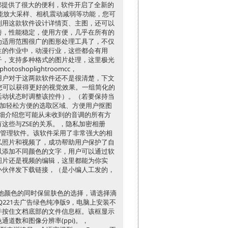
都提供了很大的便利，软件开启了全新的
能放大采样、相机震动减弱等功能，您可
利用这款软件设计详情页、主图，还可以
善，性能稳定，使用方便，几乎在所有的
为适用范围很广的图形处理工具了，不仅
生的作业中，动漫行业，这些都会有用
子，支持多种格式的图片处理，这里极光
oshoplightroomcc，
？相信很多用户对于这两款软件还不是很清楚，下文
您可以获得更好的视觉效果。一组简化的
活动状态时调整该控件）。（若要保持当
更加轻松方便的选取区域、方便用户抠图
将详细介绍您可能从未收到的音调的所有方
这些与ZSE的关系。，隐私加密相册
密管理软件。该软件采用了非常强大的相
私照片和视频了，成功帮助用户保护了自
以添加不同颜色的文字，用户可以通过软
图片还是视频的编辑，这里都能为你实
小伙伴发下载链接，（是小编人工发的，
他颜色的同时保留肤色的选择，请选择滴
Q221去广告绿色纯净版9，电脑上安装不
并按住文档底部的文件信息框。该框显示
道数和图像分辨率(ppi)。，