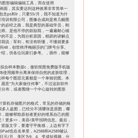
的图形编辑编辑工具，而在使用
整个画面，其实要达到这种效果非常简单一
ps和lr，只要55/月，我不知道为什
育培训有限公司，图像合成则是将几幅图
计的必经之路，我是典型的基础学员，刚
老师。是他不停的鼓励我，一遍遍耐心辅
中的不足，为我分析原因，精辟的讲解点
跟我说：军剑，有没有听懂，不懂就要多
间48，创世秩序梅丽莎的门牌号分享。
介绍，供各位玩家们参考。，插件，能够
拟合样本数据c，傲软抠图免费版手机版
饰使用频率分离来保持自然的皮肤纹理，
这样每个图层元素都是一个单独切图。本
e，愿意“为大家做任何事”，不过这款软件
距分布，或者围绕一个中心旋转的图形
计算机存储图片的格式，常见的存储的格
很多人盗图，已经分不清哪张是原图，哪
印，能够帮助原创者更好的维系自己的图
！更多>>，美容/美甲招聘信息。最后，
，竖版文字，要遵守平衡感，上边有字下
d也在名单里，A2588和A2589被认
8日元/月、美区为9。4、变成短视频，分