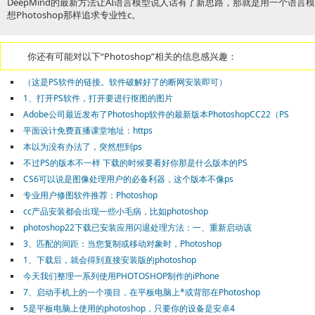
DeepMind的最新方法让AI语言模型说人话有了新思路，那就是用一个语言模
想Photoshop那样追求专业性c。
你还有可能对以下“Photoshop”相关的信息感兴趣：
（这是PS软件的链接。软件破解好了的断网安装即可）
1、打开PS软件，打开要进行抠图的图片
Adobe公司最近发布了Photoshop软件的最新版本PhotoshopCC22（PS
平面设计免费直播课堂地址：https
本以为没有办法了，突然想到ps
不过PS的版本不一样 下载的时候要看好你那是什么版本的PS
CS6可以说是图像处理用户的必备利器，这个版本不像ps
专业用户修图软件推荐：Photoshop
cc产品安装都会出现一些小毛病，比如photoshop
photoshop22下载已安装应用闪退处理方法：一、重新启动该
3、匹配的间距：当您复制或移动对象时，Photoshop
1、下载后，就会得到直接安装版的photoshop
今天我们整理一系列使用PHOTOSHOP制作的iPhone
7、启动手机上的一个项目，在平板电脑上*或背部在Photoshop
5是平板电脑上使用的photoshop，只要你的设备是安卓4