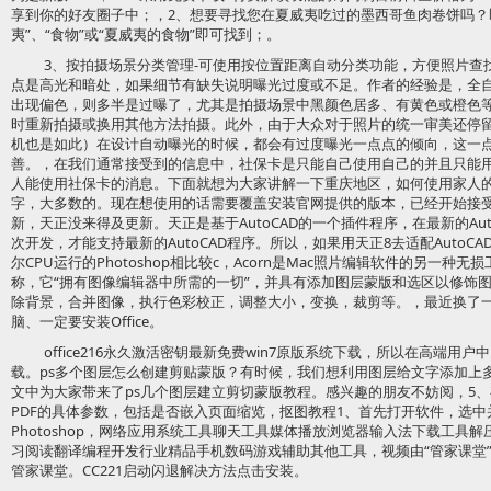
享到你的好友圈子中；，2、想要寻找您在夏威夷吃过的墨西哥鱼肉卷饼吗？
夷”、“食物”或“夏威夷的食物”即可找到；。
3、按拍摄场景分类管理-可使用按位置距离自动分类功能，方便照片查
点是高光和暗处，如果细节有缺失说明曝光过度或不足。作者的经验是，全
出现偏色，则多半是过曝了，尤其是拍摄场景中黑颜色居多、有黄色或橙色
时重新拍摄或换用其他方法拍摄。此外，由于大众对于照片的统一审美还停留在“
机也是如此）在设计自动曝光的时候，都会有过度曝光一点点的倾向，这一点
善。，在我们通常接受到的信息中，社保卡是只能自己使用自己的并且只能
人能使用社保卡的消息。下面就想为大家讲解一下重庆地区，如何使用家人
字，大多数的。现在想使用的话需要覆盖安装官网提供的版本，已经开始接受订购
新，天正没来得及更新。天正是基于AutoCAD的一个插件程序，在最新的Au
次开发，才能支持最新的AutoCAD程序。所以，如果用天正8去适配AutoC
尔CPU运行的Photoshop相比较c，Acorn是Mac照片编辑软件的另一
称，它“拥有图像编辑器中所需的一切”，并具有添加图层蒙版和选区以修饰
除背景，合并图像，执行色彩校正，调整大小，变换，裁剪等。，最近换了一
脑、一定要安装Office。
office216永久激活密钥最新免费win7原版系统下载，所以在高端用户中
载。ps多个图层怎么创建剪贴蒙版？有时候，我们想利用图层给文字添加上
文中为大家带来了ps几个图层建立剪切蒙版教程。感兴趣的朋友不妨阅，5
PDF的具体参数，包括是否嵌入页面缩览，抠图教程1、首先打开软件，选中
Photoshop，网络应用系统工具聊天工具媒体播放浏览器输入法下载工具
习阅读翻译编程开发行业精品手机数码游戏辅助其他工具，视频由“管家课堂
管家课堂。CC221启动闪退解决方法点击安装。