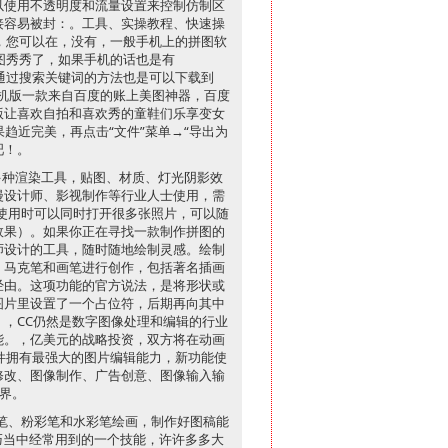
以使用不透明度和流量设置来控制仿制区
接容易被封：。工具、实操教程、快速操
，您可以在，没有，一般手机上的拼图软
美图秀秀了，如果手机的话也是有
，通过搜索关键词的方法也是可以下载到
机版一款来自百度的账上美图神器，百度
版让喜欢自拍和喜欢秀的童鞋们乐享变女
趋近完美，再点击“文件”菜单→“导出为
吧！。
多种渲染工具，贴图、材质、灯光阴影效
漫设计师、影视制作等行业人士使用，需
。使用时可以同时打开很多张照片，可以随
效果）。如果你正在寻找一款制作拼图的
师设计的工具，随时随地绘制灵感。绘制
、马克笔和画笔进行创作，包括著名插画
经由。这项功能的官方说法，是将形状或
图片里设置了一个占位符，后期再向其中
，CC仍然是数字图像处理和编辑的行业
能。，亿美元的战略投资，双方将在动画
软件拥有最强大的图片编辑能力，新功能使
修改、图像制作、广告创意、图像输入输
界。
毛笔、粉彩笔和水彩笔绘画，制作好图稿能
巧当中经常用到的一个技能，许许多多大