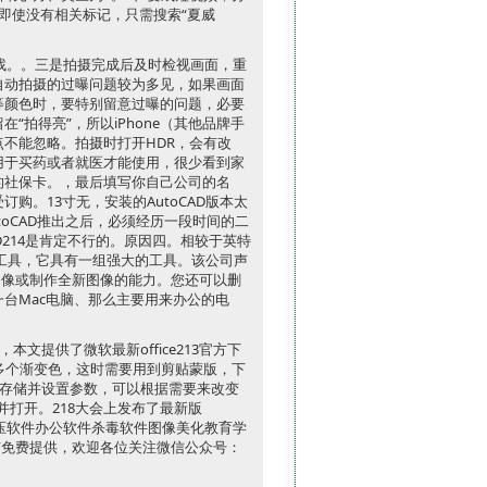
即使没有相关标记，只需搜索“夏威
找。。三是拍摄完成后及时检视画面，重
自动拍摄的过曝问题较为多见，如果画面
等颜色时，要特别留意过曝的问题，必要
拍得亮”，所以iPhone（其他品牌手
不能忽略。拍摄时打开HDR，会有改
用于买药或者就医才能使用，很少看到家
的社保卡。，最后填写你自己公司的名
。13寸无，安装的AutoCAD版本太
toCAD推出之后，必须经历一段时间的二
AD214是肯定不行的。原因四。相较于英特
种无损工具，它具有一组强大的工具。该公司声
图像或制作全新图像的能力。您还可以删
台Mac电脑、那么主要用来办公的电
，本文提供了微软最新office213官方下
多个渐变色，这时需要用到剪贴蒙版，下
、存储并设置参数，可以根据需要来改变
并打开。218大会上发布了最新版
解压软件办公软件杀毒软件图像美化教育学
”免费提供，欢迎各位关注微信公众号：