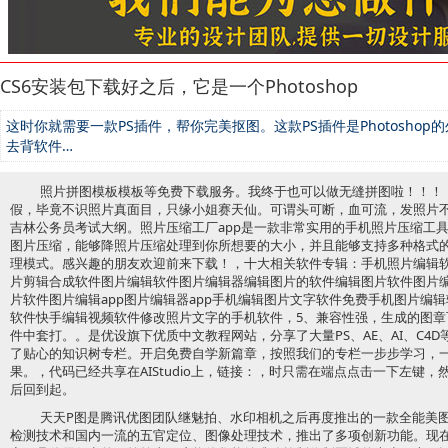
CS6安装包下载好之后，它是一个Photoshop
这时你就需要一款PS插件，帮你完美抠图。这款PS插件是Photosho
去背软件…
照片拼图模板模板等免费下载服务。我终于也可以做无缝拼图啦！！！
假，毕竟不识照片真面目，只缘小姐赛天仙。可谓头可断，血可流，发照片
吉林公务员考试大纲。照片压缩工厂app是一款非常实用的手机照片压缩工
图片压缩，能够降照片压缩处理到你所想要的大小，并且能够支持多种格式
理模式。感兴趣的朋友欢迎前来下载！，十大相关软件专辑：手机照片编辑
片剪辑合成软件图片编辑软件图片编辑器编辑图片的软件编辑图片软件图片
片软件图片编辑app图片编辑器app手机编辑图片文字软件免费手机图片编辑软
软件快手编辑视频软件修改照片文字的手机软件，5、兼容性强，生成的图
件中套打。。是优设旗下优质中文教程网站，分享了大量PS、AE、AI、C4
了贴心的知识树专栏。开启免费自学新篇章，按照我们的专栏一步步学习，
果。，代码已经共享在AIStudio上，链接：，时只需在端点点击一下左键
后回到起。
天天P图是腾讯优图团队继魅拍、水印相机之后再度推出的一款全能美
检测技术和国内一流的五官定位、图像处理技术，推出了多项创新功能。现