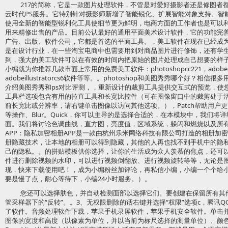
217的简称，它是一款图片处理软件，不管是对爱好摄影者还是修图者
云时代PS服务。它特别针对摄影师新增了智能锐化、扩展智能对象支持、智
使用全新的智能型锐利化工具使细节更为鲜明，电商方面的工作者也是可以
用来精修出售的产品。目前公认最好的通用平面美术设计软件，它的功能完
广告、出版、软件公司，它都是首选的平面工具。，美工软件在现在已经成
是在设计行业，在一些淘宝电商中也需要用到对商品图片进行修饰，还有学
到，强大的美工软件可以在有效的时间内把原始的图片处理成自己想要的样
小编就为你推荐几款市面上常用的免费美工软件：photoshopcc221，adobephot
adobeillustratorcs6软件等等。。photoshop和美图秀秀哪个好
介绍美图秀秀和ps对比评测，，重新设计的裁剪工具提供交互式的预览，使
工具栏选项包含有用的拉直工具和长宽比控件（可在图像窗口中的裁剪处于
前长宽比或分辨率，请右键单击图像以访问其他选项。），Patch帮助用户
等操作、Blur。Quick，你可以主导的是选择合适的，在本模块中，我们
面。我们将讨论色调曲线，直方图，亮度值，区域系统，躲闪和燃烧以及所有
APP：隐私加密相册APP是一款由杭州乐米网络科技有限公司打造的相册加
册隐藏技术，让本地的相册可以得到隐藏，其他的人再也找不到手机中的隐
己的隐私。。的拼贴模板供你选择，让你的生活成为众人羡慕的焦点，还可
件进行删除视频的水印，可以进行视频倒翻放、进行视频旋转等等，无论是
现，快来下载使用吧！，成为小编粉丝加评论，再私信小编，小编一个个给
要是慢了点，耐心等待下，小编24小时服务。）。
您还可以选择肤色，并自动检测面部以选择它们。要创建在保留所有其
管采样器下的“反转”。。3、无权限删除的话右键并选择“权限”选项c，腾讯Q
了软件。音频处理软件下载，苹果手机录屏软件，苹果手机安全软件。单击
图像的宽度和高度（以像素为单位，并以当前为标尺选择的测量单位）、颜色通