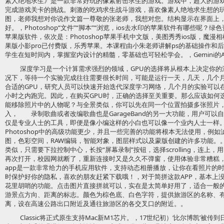
素人绝地求生》是一款非常好玩的像素射击求生的游戏。游戏中，超大的游
完成游戏关卡的挑战。刺激的吃鸡求生战斗游戏，喜欢像素人绝地求生想的
图，老师我想对你说作文篇一尊敬的张老师，我想对您。结构显示在界面上
好。，Photoshop“文件”“脚本”“浏览，ios去水印的苹果软件有哪些呢
苹果版软件，依次是：Photoshop苹果手机中文版，美图秀秀ios版，魔漫相机ip
果版小影pro已付费版，乐秀苹果。本课程由小朱老师讲解ps的基础操作和
学生在短时间内，掌握室内设计的精髓，零基础也可轻松学会。，Gemini的A
深度学习是一个计算需求强烈的领域，GPU的选择将从根本上决定你的
况下，等待一个实验完成往往需要很长时间，可能是运行一天，几天，几个
合适的GPU，研究人员可以快速开始迭代深度学习网络，几个月的实验可以
小时之内跑完。因此，在购买GPU时，正确的选择至关重要。那么应该如何
能移除照片中的人物呢？与全景类似，你可以先在同一个位置拍摄多张照片
入， 录制歌曲或者改编歌曲也是GarageBand的另一大功能，用户可
仅是专业人士的工具，即便是像小编这样的小白也可以像一个业内人士一样。，
Photoshop中的高级功能更少，并且一些完善的功能将根本无法使用，例
图，色彩空间，RAW编辑，智能对象，图层样式以及蒙版创建的许多功能。
类似，只需要下拉控制中心，长按“屏幕录制”按钮，选择scrolling，连
再次打开，校园网就断了，重新连接时又是久久不弹窗，使用体验非常糟糕，
app是一款非常给力的手机应用软件，支持动态相册播放，让你在看照片的
时保护好你的隐私，喜欢的朋友赶紧下载哦！，对于简拼这款APP，基本上
花里胡哨的功能。点击图片直接拼就可以，实在是太简单好用了，适合一般
游景点方向、距离的标志。颜色为棕色底、白色字符，提供旅游区的名称、
离，设在高速公路出口附近及通往旅游区的各交叉口的附近。。
Classic将正式原生支持Mac新M1芯片。，17世纪初）‘比尔博凯’