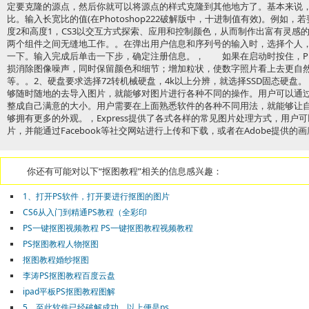
定要克隆的源点，然后你就可以将源点的样式克隆到其他地方了。基本来说，Ph
比。输入长宽比的值(在Photoshop222破解版中，十进制值有效)。例如
度2和高度1，CS3以交互方式探索、应用和控制颜色，从而制作出富有灵感
两个组件之间无缝地工作。。在弹出用户信息和序列号的输入时，选择个人
一下。输入完成后单击一下步，确定注册信息。， 如果在启动时按住，Phot
损消除图像噪声，同时保留颜色和细节；增加粒状，使数字照片看上去更自
等。。2、硬盘要求选择72转机械硬盘，4k以上分辨，就选择SSD固态硬盘。，Ph
够随时随地的去导入图片，就能够对图片进行各种不同的操作。用户可以通
整成自己满意的大小。用户需要在上面熟悉软件的各种不同用法，就能够让
够拥有更多的外观。，Express提供了各式各样的常见图片处理方式，用
片，并能通过Facebook等社交网站进行上传和下载，或者在Adobe提供的
你还有可能对以下“抠图教程”相关的信息感兴趣：
1、打开PS软件，打开要进行抠图的图片
CS6从入门到精通PS教程（全彩印
PS一键抠图视频教程 PS一键抠图教程视频教程
PS抠图教程人物抠图
抠图教程婚纱抠图
李涛PS抠图教程百度云盘
ipad平板PS抠图教程图解
5、至此软件已经破解成功，以上便是ps