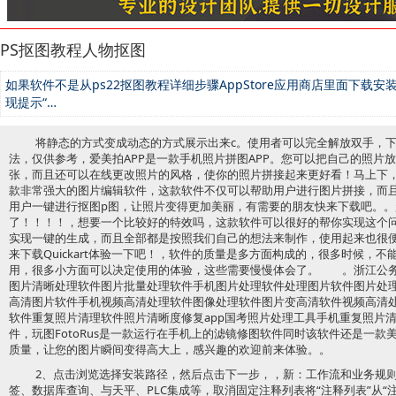
PS抠图教程人物抠图
如果软件不是从ps22抠图教程详细步骤AppStore应用商店里面下载
现提示“…
将静态的方式变成动态的方式展示出来c。使用者可以完全解放双手，下面就
法，仅供参考，爱美拍APP是一款手机照片拼图APP。您可以把自己的照片
张，而且还可以在线更改照片的风格，使你的照片拼接起来更好看！马上下，
款非常强大的图片编辑软件，这款软件不仅可以帮助用户进行图片拼接，而
用户一键进行抠图p图，让照片变得更加美丽，有需要的朋友快来下载吧。
了！！！！，想要一个比较好的特效吗，这款软件可以很好的帮你实现这个
实现一键的生成，而且全部都是按照我们自己的想法来制作，使用起来也很
来下载Quickart体验一下吧！，软件的质量是多方面构成的，很多时候，
用，很多小方面可以决定使用的体验，这些需要慢慢体会了。 。浙江公务
图片清晰处理软件图片批量处理软件手机图片处理软件处理图片软件图片处
高清图片软件手机视频高清处理软件图像处理软件图片变高清软件视频高清
软件重复照片清理软件照片清晰度修复app国考照片处理工具手机重复照片清
件，玩图FotoRus是一款运行在手机上的滤镜修图软件同时该软件还是一
质量，让您的图片瞬间变得高大上，感兴趣的欢迎前来体验。。
2、点击浏览选择安装路径，然后点击下一步，，新：工作流和业务规
签、数据库查询、与天平、PLC集成等，取消固定注释列表将“注释列表”从“