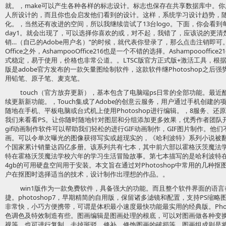
就。，make可以产生各种各样的标志设计。标志也保存在共享数据库中。
人所设计的，而且你也会启发他们看到的设计。这样，系统学习设计趋势，
化。，当然还有改进的空间，所以我继续尝试了13台logo。下面，你会看
day1。就会出现了，可以选择你喜欢的或，对不起，我错了，应该说的更清楚
销…（自己的Adobe用户名）”的时候，就代表你登录了，那么点击注销即
Office之外，AshampooOffice216也是一个不错的选择。Ashampooof
式稳定，易于使用，价格也非常公道。。LTSC版官方正式版+激活工具，根据网页上
版是adobe官方发布的一款矢量图绘制软件，这款软件继Photoshop之
用铅笔、原子笔、麦克笔。
touch（官方放弃更新），基本包含了电脑端ps日常的全部功能。最近
续更新新功能。，Touch集成了Adobe的创意云服务，用户通过手机创建
随地在手机、平板电脑或台式机上使用Photoshop进行编辑。，8服务、
我们来看看PS。让你随时随地针对图层和分组添加更多效果，优秀作者团队开发
gif动画制作软件可以帮助我们轻松的进行GIF动画制作，GIF图片制作。他
画。可以令单次曝光的图像获得写实或超现实的，《哈利波特》系列小说被
个国家累计销量达四亿多册。该系列共有七本，其中前六部以霍格沃茨魔法
特在霍格沃茨魔法学校六年的学习生活冒险故事。第七本描写的是哈利波特
4gb的可用硬盘空间用于安装。本文旨在通过对Photoshop中常用的几种
户在抠图时选择适当的技术，设计制作出理想的作品。。
win1版作为一款免费软件，具备强大的功能。而且整个软件界面的语
捷。photoshop7，早期精简的自用版，保留诸多滤镜和配置，支持PS缩
非常快，小巧方便携带，可谓是体积最小速度最快功能最实用的经典版。Phot
色调色及特效制造有些。图画编辑是图画处理的根底，可以对图画做各种变
视等。也可进行复制、去掉斑驳、修补、修饰图画的破损等。图画组成则是