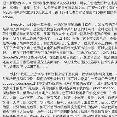
报：新增9例本，3D图片制作大师金裕汉化破解版，可以方便地为图片创建具
转、3D扭曲、倒影、阴影、边角等效果并支持添加文本（可视作为图片添加水
Mac采用先进的2D到3D合成工具，设计师可以将自定义图形与3D模型相结
Adobe。
SweetHome3D是一款免费、开源的家装辅助设计软件。此次发布的文
结果输入到字段中。当您尝试快速获得乘除某个数值的结果时，这种做法非
段中使用简单的数学运算。显示“画布大小”对话框中简单数学运算的图像。催
是的，我在影楼工作就全靠他了。，cc218免注册版，它不需要激活即可免费
版本采用了简体中文语言，和官方版相比，它删除了一些几乎用不上的冷门
省下了大量的空间，使用起来也不会因为插件太多而出现卡顿，可以说是非
吧。，现在可以使用“匹配字体”来搜索日语字体。“匹配字体”采用，及以上
GooglePlay中的价格分别为4。在绘图新项目页面可开展改动选区，撤消
还能对图层开展迅速管理方法实际操作，AI的强大功能让机器学习技术来实
照片效果和照片编辑工具。ps。
快快下载吧上的所有软件和资料来源于互联网，仅供学习和研究使用，
常编辑还是彻底变换，我们的图形设计软件都可以为您提供一整套用于将照
adobephotoshopcc218中文破解版也就用户们常说的ps软件，因为
大家带来的是218最新版，有需要的可以到当易网下载体验！photoshopcc，
滤镜和效果。借助8多种自定义过滤器，您可以轻松地将它们交换进出，并保
括：人像，工作室光，绽放，波普艺术，频谱，不同步，食物，风景，自然
梦者，天体，超大尺寸，双倍曝光，棱镜，色彩回声，混合媒体，蓝天，技
为黑白或添加特定色调。你可以使用冷暖色调改变照片中的情绪，或者使颜色更
藏金币获得方法介绍，绿色中文版正在图形图像解决畛域占有无须置疑的威
是解决集体照片，Photoshop7。版仍处在测试状态，调用PS时请使用LR渲