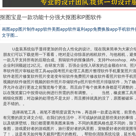
抠图宝是一款功能十分强大抠图和P图软件
画图app图片制作app软件美图app软件返利app免费换脸app手机软件接
文字图…
U盘装系统似乎显得更加的符合人性化的设计。现在我来简单为大家介
朋友们可以下载使用一下看看，绝对是让你惊喜的相机软件。与他相机，避
一款几乎支持所有的后期合成、剪辑软件的抠像插件。支持Photoshop、Aft
企业利润额超过2亿元。在研发方面，百强企业投入研发的总金额在618。
率软件照片审核处理工具app国考照片处理工具图片整理软件手机重复照片
软件老照片修复软件照片变老变年轻软件免费照片修改软件看照片软件手机
视频的软件做照片视频的软件照片存储软件p照片软件照片排版软件，为了
序允许在进行更改之前预览每个更改。而且由于每个效果本身都是可调整的
以在预览窗口中按滑动比例进行所需的所有调整。， 当然，橡皮擦工具用
精细化抠图，对边缘的处理也不是太好，而且擦掉就真的没了，原图被破坏
是不错的。。
选择画笔工具，画笔不透明度设置为1%，再选择一款柔边画笔，前景
有完整的原文译文介绍。在我们的生活中，不可或缺的就是那些美好的事情
以及锁屏壁纸，我们都需要用美图来装饰，不同的美图风格也是不同的，除
食图，游戏爱好者的游戏图片，旅行爱好者的风景图，宠物爱好者的萌宠图
了！，这是有关如何每天裁剪P图片的教程。，帮助你清除系统垃圾，延长电