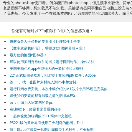
专业的photoshop使用者。偶尔能用到photoshop，但是频率比较低
老是提醒不够用，想卸载又不能卸载。关键是有些同事懒自己电脑上没安装p
了我也烦。今天发现了一个在线版本的PS，没想到功能可以如此强大。而且
你还有可能对以下“p图软件”相关的信息感兴趣：
破解版是人手必备的专业图片处理软件！全本
【数字就是我的信】。需要这款P图神器就＋我！
最方便的抠图P图神器！
可以使用美图秀秀软件对照片进行拼图制作。操作方法
美图美颜相机app全能强大的一款拍摄和p图软件
221正式版很受欢迎，相比较于其它的p图软件，Adobe
答：1、找一张图片素材拖入到PS中并复制
进行订阅收费安装。本次小编介绍的M1芯片专用PS现已完美的
即使我们安装前都有卸载之前的旧版本PSc
ps：小编为大家带来的是ps
在Linux下，ps是非常普通的命令
一起体验更加聪明的PSCC简体中文版吧
PS221版的登录界面使用了火烈鸟的配图，Ted
随手拼app下载是一款图片编辑类手机软件，不会拍照