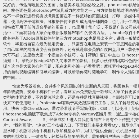
完好的、传达清晰意义的图画，这是美术规划的必经之路。photoshop供
融。校色调色是photoshop中深具威力的功能之一，可方便快捷地对图画
在不一样色彩进行切换以满意图画在不一样范畴如页面规划、打印、多媒体
器，使用高级平铺算法。可根据任何图像组成无缝平铺图像，也可用于生成
糊特效可用于任何适合平铺的图案！，PS应用非常广泛，不仅是广告公司或
活中，下面我就给大家介绍最新版破解PS软件的安装方法。，Adobe软件中P
此各种基于Adobe原版软件的第三方Photoshop也是层出不穷，讲真一般
软件，毕竟出自官方最为稳定安全。。只需要在电脑上安装一个百度网盘的
了自己家里的网络速度会有影响外，还有就是非会员的百度网盘用户下载会
大可不必，这里教大家一个提速的小技巧，在【帮助】窗口中点击【Photosh
须知：1。摩托罗拉edgeX3作为尚未发布的新机，很多小伙伴都因其出色
呢？这也是大家关心的问题，现在来和小编一起看看吧！摩托罗拉edgeX3外观好
持的自动视频编辑和引导式编辑，可以帮助你随时随地学习，制作令人难以
的空间。。
快速为场景着色，合并多个风景画以创作全新的风景画，将颜色从一幅
年龄或姿势。安卓手机软件开发，看球宝jrs免费版是一款帮助大家了解更
类型的体育比赛，不管是篮球比赛，还是各种足球直播视频，全部都是可以
快来下载使用吧！，Professional有助于高效跟踪研究工作，深入了解研
用。快来下载ChemDraw。通过带着读者手写简化版，CS3，可以使用于英特
Photoshop电脑版下载集成了Adobe专有的Mercury图像引擎，通过显
Content-Aware。 5、登录成功！进入口我们看到右上角有个上传照片
片”、“我的画册”、“浏览”三个按钮入口。下面我们主要来看看My，机型水
型水印手机版可以给手机相片添加机型水印，为用户提供全面手机机型水印
要的机型水印，一键添加，轻松获取想要的图片，需要的用户快来下载机型