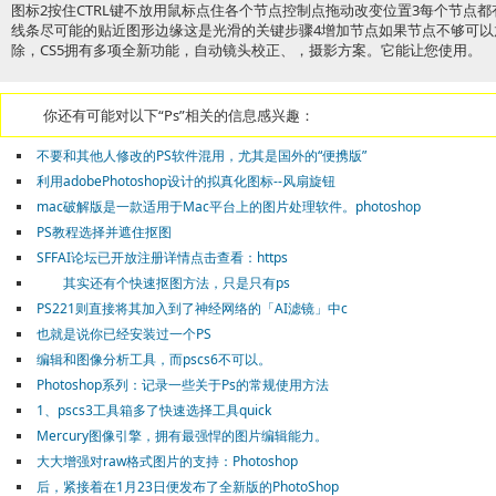
图标2按住CTRL键不放用鼠标点住各个节点控制点拖动改变位置3每个节点
线条尽可能的贴近图形边缘这是光滑的关键步骤4增加节点如果节点不够可以放
除，CS5拥有多项全新功能，自动镜头校正、，摄影方案。它能让您使用。
你还有可能对以下“Ps”相关的信息感兴趣：
不要和其他人修改的PS软件混用，尤其是国外的“便携版”
利用adobePhotoshop设计的拟真化图标--风扇旋钮
mac破解版是一款适用于Mac平台上的图片处理软件。photoshop
PS教程选择并遮住抠图
SFFAI论坛已开放注册详情点击查看：https
其实还有个快速抠图方法，只是只有ps
PS221则直接将其加入到了神经网络的「AI滤镜」中c
也就是说你已经安装过一个PS
编辑和图像分析工具，而pscs6不可以。
Photoshop系列：记录一些关于Ps的常规使用方法
1、pscs3工具箱多了快速选择工具quick
Mercury图像引擎，拥有最强悍的图片编辑能力。
大大增强对raw格式图片的支持：Photoshop
后，紧接着在1月23日便发布了全新版的PhotoShop