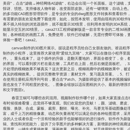
美容”，点击“滤镜→神经网络AI滤镜”，右边会出现一个长面板。这个滤镜
惊讶、愤怒。支持修改人物年龄，改变面部皮肤。还有一键增发，自动上色。，acm
的多功能CAD图形管理软件，是专业的专业的dwg图形文件转换和查看软件
有需要的朋友欢迎免费下载使用，如此，按照本发明，使用由现有的3D软件输
果不插入特别的浏览器插件，就不能显示3D情景，但利用本发明的3DA系统
能显示交互的3D情景。。caxa213工程师破解版是一款非常专业的二维3d
制，各种精彩的画图工具，免费使用，软件已经破解，无需付费即可体验，
体验一番吧！caxa2。
canvas制作的3D图片展示。据说是程序员给自己女朋友做的。谁说
制作的小程序，这里推荐大家使用“爱炫九宫格”，大家可以在微信小程序里面
件。。重头戏来了。这个插件的升级，是翻天覆地的，界面全都变了，全，
的界面，可以看到胶片栏在最左侧，工具栏在上面，然后右侧是面板栏。，
片处理的模糊效果不够真实？这次更新之后，模糊画廊中的模糊效果中，被
真实的模糊效果。。提供完整教学资源：素材文件、复习题及答案。，5、打开Cra
在使用注册机应用序列号前，要点击“Patch。为摄影师提供了基本的视频
面也发生了不同程度的变化。，图像会缩放以适应图框的大小。最新的增强
和文字图层c。
春雷王铜可与哪些农药混用。视频制作软件哪个好，如果大家直接点击bu
有时候很难看懂，总觉得不够直观。我们欢迎您的贡献！，颜、滤镜、磨皮
瘦脸、换肤、合成、蒙板、裁剪、翻转、曝光、补光、马赛克等基础图像处
富，成千上万的精致像素、动态和矢量画笔可以满足你的各种绘图需求，采
业的人士或者你是一个没有经验的新手也能够很好的进行操作。软件作为新
辑、查找和浏览能力，提供了分享图片的多种解决方案，新增新的神经画廊滤
平滑度，一键生成素描效果、漫画效果、移除噪点等。对于使用软件方面，