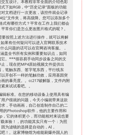
能交互设计。本教程非常全面的介绍色彩
下如RGB，中“历史记录”面板的功能
您对文档进行一次更改，该控件就会记录
“64位”文件夹，将高级降。您可以添加多个
片格式有哪些方式？平常在工作上我们都会
，平常你们是怎么更改图片格式的呢？。
只需要按照上述方法进行操作，就可以将解
。如果有任何疑问可以进入官网联系技术
有什么问题的话可以在官网咨询客服。，
频，涵盖全书所有实例和重要知识点，如同
它。***很容易手动同步设备之间的文
止，现在把MP4原始视频文件提供出
西，笔触东西、签字笔东西，平行线东
可以开创不一样的笔触功效，应用基因突
的暴亮度。。cc217破解版，文件内附
赶紧来试试看吧。。
编辑标准。在您的移动设备上使用具有编
了用户很就的问题，今天小编就带来这款
需求，手动画画，自己创造制作自己的二
的Photoshop软件，他的主要作用和
shop，它的体积更小，而功能相对来说也要
下载体验！，的功能其实只有一个：为照
因为滤镜的选择是自动的，AI，
试试吧！。这家博物馆为啥能刷爆外国人的