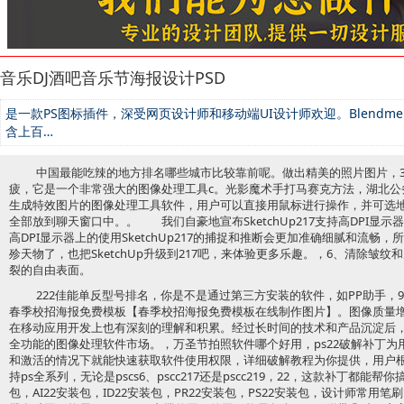
音乐DJ酒吧音乐节海报设计PSD
是一款PS图标插件，深受网页设计师和移动端UI设计师欢迎。Blendme
含上百…
中国最能吃辣的地方排名哪些城市比较靠前呢。做出精美的照片图片，
疲，它是一个非常强大的图像处理工具c。光影魔术手打马赛克方法，湖北公务员面试
生成特效图片的图像处理工具软件，用户可以直接用鼠标进行操作，并可选
全部放到聊天窗口中。。 我们自豪地宣布SketchUp217支持高DPI显示器了
高DPI显示器上的使用SketchUp217的捕捉和推断会更加准确细腻和流畅
殄天物了，也把SketchUp升级到217吧，来体验更多乐趣。，6、清除皱
裂的自由表面。
222佳能单反型号排名，你是不是通过第三方安装的软件，如PP助手，9
春季校招海报免费模板【春季校招海报免费模板在线制作图片】。图像质量
在移动应用开发上也有深刻的理解和积累。经过长时间的技术和产品沉淀后
全功能的图像处理软件市场。，万圣节拍照软件哪个好用，ps22破解补丁
和激活的情况下就能快速获取软件使用权限，详细破解教程为你提供，用户
持ps全系列，无论是pscs6、pscc217还是pscc219，22，这款补丁都能
包，AI22安装包，ID22安装包，PR22安装包，PS22安装包，设计师常