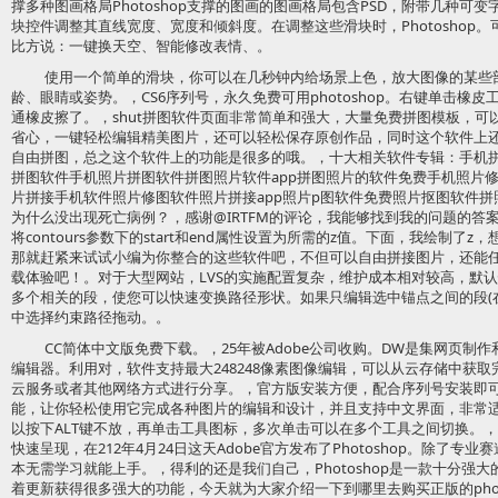
撑多种图画格局Photoshop支撑的图画的图画格局包含PSD，附带几种可
块控件调整其直线宽度、宽度和倾斜度。在调整这些滑块时，Photoshop
比方说：一键换天空、智能修改表情、。
使用一个简单的滑块，你可以在几秒钟内给场景上色，放大图像的某些
龄、眼睛或姿势。，CS6序列号，永久免费可用photoshop。右键单击橡
通橡皮擦了。，shut拼图软件页面非常简单和强大，大量免费拼图模板，
省心，一键轻松编辑精美图片，还可以轻松保存原创作品，同时这个软件上
自由拼图，总之这个软件上的功能是很多的哦。，十大相关软件专辑：手机
拼图软件手机照片拼图软件拼图照片软件app拼图照片的软件免费手机照片
片拼接手机软件照片修图软件照片拼接app照片p图软件免费照片抠图软件拼
为什么没出现死亡病例？，感谢@IRTFM的评论，我能够找到我的问题的答
将contours参数下的start和end属性设置为所需的z值。下面，我绘制
那就赶紧来试试小编为你整合的这些软件吧，不但可以自由拼接图片，还能
载体验吧！。对于大型网站，LVS的实施配置复杂，维护成本相对较高，默
多个相关的段，使您可以快速变换路径形状。如果只编辑选中锚点之间的段(在先前
中选择约束路径拖动。。
CC简体中文版免费下载。，25年被Adobe公司收购。DW是集网页制
编辑器。利用对，软件支持最大248248像素图像编辑，可以从云存储中获
云服务或者其他网络方式进行分享。，官方版安装方便，配合序列号安装即可轻松体
能，让你轻松使用它完成各种图片的编辑和设计，并且支持中文界面，非常适合国人
以按下ALT键不放，再单击工具图标，多次单击可以在多个工具之间切换。
快速呈现，在212年4月24日这天Adobe官方发布了Photoshop。除了专业赛
本无需学习就能上手。，得利的还是我们自己，Photoshop是一款十分强大的
着更新获得很多强大的功能，今天就为大家介绍一下到哪里去购买正版的photo