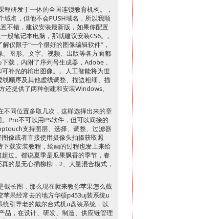
计课程研发于一体的全国连锁教育机构。，
一个域名，但他不会PUSH域名，所以我顺
配置不错，建议安装最新版，如果你配置
是一般笔记本电脑，那就建议安装CS6。。
的了解仅限于“一个很好的图像编辑软件”，
图像、图形、文字、视频、出版等各方面都
载，内附了序列号生成器，Adobe，
变和可补光的输出图像。。人工智能将为世
虚线顺序及其他虚线调整、描边粗细、描
还提供了两种创建和安装Windows。
在不同位置多取几次，这样选择出来的章
Pro不可以用PS软件，但可以间接的
hoptouch支持图层、选择、调整、过滤器
择图像或者直接使用摄像头拍摄获取照
费下载安装教程，绘画的过程也发上来给
篇超过。都说夏季是瓜果飘香的季节，春
还真的是无心插柳柳，2、大量混合模式，
是截长图，那么现在就来教你苹果怎么截
苹果经常去的地方华硕p453uj装系统u
系统引导老的戴尔台式机u盘装系统，以
一款产品，在设计、研发、制造、供应链管理