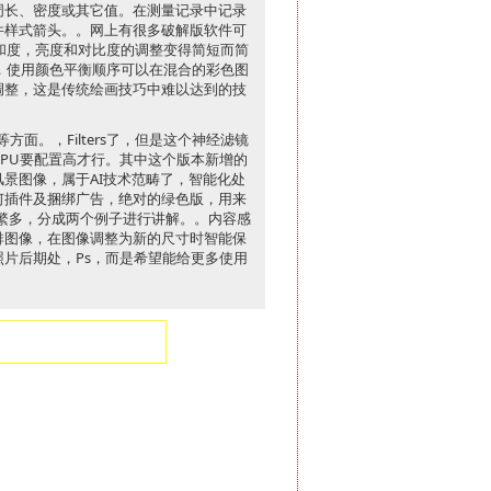
周长、密度或其它值。在测量记录中记录
件样式箭头。。网上有很多破解版软件可
和度，亮度和对比度的调整变得简短而简
色，使用颜色平衡顺序可以在混合的彩色图
调整，这是传统绘画技巧中难以达到的技
面。，Filters了，但是这个神经滤镜
PU要配置高才行。其中这个版本新增的
景图像，属于AI技术范畴了，智能化处
何插件及捆绑广告，绝对的绿色版，用来
繁多，分成两个例子进行讲解。。内容感
排图像，在图像调整为新的尺寸时智能保
片后期处，Ps，而是希望能给更多使用