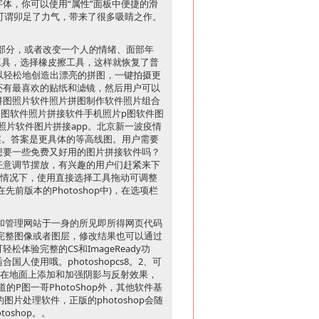
变字体，你可以使用“属性”面板中便捷的滑
。可谓卯足了力气，带来了很多吸睛之作。
部分，或者改变一个人的情绪、面部年
皮工具，选择橡皮擦工具，这样就恢复了普
可以轻松地创造出漂亮的拼图，一键拍摄更
还有最喜欢的贴纸和滤镜，然后用户可以
拼图照片软件照片拼图制作软件照片组合
修图软件照片拼接软件手机照片p图软件图
照片软件图片拼接app。北京新一波疫情
案。答案是更具体的等高线图。用户需要
了z，想要一些免费又好用的图片拼接软件吗？
任意调节摆放，有兴趣的用户们赶紧来下
认情况下，使用直接选择工具拖动可调整
版本的Photoshop中)，在选项栏
作和管理网站于一身的所见即所得网页代码
取完整图像或者图层，修改结果也可以通过
验完整的CS和ImageReady功
使用哦。photoshopcs8。2、可
，在地面上添加和加强阴影与反射效果，
道的P图一哥PhotoShop外，其他软件基
图片处理软件，正版的photoshop会随
shop。。