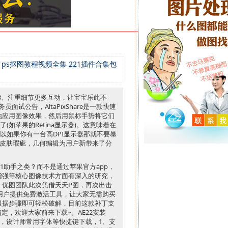
 ps抠图教程视频全集 221插件合集包
3、注重细节更多互动，让宝宝乐此不
公告，AltaPixShare是一款快速
地应用图像效果，然后用鼠标手势将它们
(如苹果的Retina显示器)。这意味着在
，所以如果你有一台高DPI显示器那就不要暴
纹和皮肤瑕疵，几何编辑为用户新带来了分
1助手之类？而不是通过苹果官方app，
增强等核心图像技术方面有深入的研究，
，优图团队此次凭借天天P图，再次出击
为用户提供免费激活工具，让大家无需购买
根据步骤即可轻松破解，目前这款补丁支
帮你搞定，欢迎大家前来下载~。AE22安装
用笔刷，设计师常用字体等快捷键下载，1、支