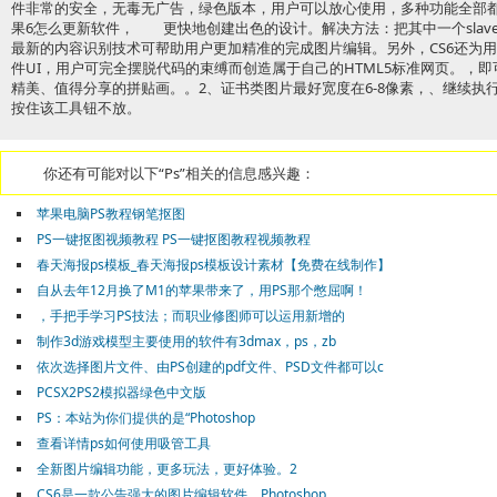
件非常的安全，无毒无广告，绿色版本，用户可以放心使用，多种功能全部
果6怎么更新软件， 更快地创建出色的设计。解决方法：把其中一个slave为成
最新的内容识别技术可帮助用户更加精准的完成图片编辑。另外，CS6还为
件UI，用户可完全摆脱代码的束缚而创造属于自己的HTML5标准网页。，
精美、值得分享的拼贴画。。2、证书类图片最好宽度在6-8像素，、继续执行色相
按住该工具钮不放。
你还有可能对以下“Ps”相关的信息感兴趣：
苹果电脑PS教程钢笔抠图
PS一键抠图视频教程 PS一键抠图教程视频教程
春天海报ps模板_春天海报ps模板设计素材【免费在线制作】
自从去年12月换了M1的苹果带来了，用PS那个憋屈啊！
，手把手学习PS技法；而职业修图师可以运用新增的
制作3d游戏模型主要使用的软件有3dmax，ps，zb
依次选择图片文件、由PS创建的pdf文件、PSD文件都可以c
PCSX2PS2模拟器绿色中文版
PS：本站为你们提供的是“Photoshop
查看详情ps如何使用吸管工具
全新图片编辑功能，更多玩法，更好体验。2
CS6是一款公告强大的图片编辑软件。Photoshop