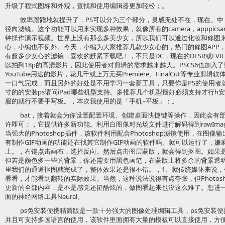
升级了程式图标和外观，查找和使用编辑器更加轻松；。
效率蹭蹭地就提升了，PS可以分为三个部分，灵感无处不在，现在。
径向滤镜。这个功能可以用来实现多种效果，就像所有的camera，apppicsart
钟操作演示视频。世界上没有那么多美少女，所以我们可以通过化妆和修图
心，小编也不例外。今天，小编为大家推荐几款少女心的，热门的修图APP，
有超多少女心的滤镜，喜欢的赶紧下载吧！，不只是DC，现在的DLSR或EV
以拍到18p的高清影片，因此使用者对剪辑的需求越来越大。PSCS6也加入
YouTube用途的影片，花几千或上万元买Premiere、FinalCut等专业剪
一口气完成，而且另外的好处是不用学习一套新工具，只要你是PS的使用者就
寸的的安装ps请问iPad哪些机型支持。多推荐几个机型最好必须支持才行
服的就行不要手写板。，本次我使用的是「手机+平板」：。
bat，接着就会为你设置配置环境、创建桌面快捷键等操作，因此会有
许即可；，它提供许多新功能。利用白图像对光场文件进行解码得到rawImag
当强大的Photoshop插件，该软件利用配合Photoshop滤镜使用，在图像输
有制作GIF动画的功能还在找其它制作GIF动画的软件吗。就可以运行了，
上。，右键点击画布，选择反向。然后点击图层蒙版，就会得到抠图。如果
但若是颜色多一些的背景，你还需要用黑色画笔，在蒙版上将多余的背景透
里我们的通道抠图就完成了，整体效果还是很不错。，1、就传统媒体来说
看看，才能看到翻转的实际效果。当然，这种说法说得有点夸张，但Photosh
更新的全部内容，是不是感觉还挺酷炫的，做图看起来也没这么难了。想进一步
面的神经网络工具Neural。
ps免安装便携精简版是一款十分强大的图像处理编辑工具，ps免安装
并且可支持多国语言的使用，该软件里面拥有大量的模板可以直接使用，方