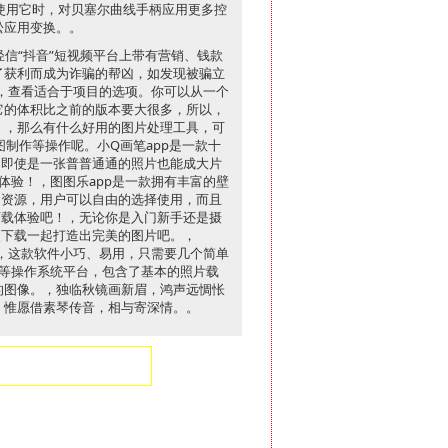
，使用它时，对贝塞尔曲线手柄应用更多控
松应用变换。。
轻信“抖音”短视频平台上带有营销、钱款
了获利而成为诈骗的帮凶，如发现被骗立
，查看适合于项目的选项。你可以从一个
它的体积比之前的版本要大很多，所以，
。，那么有什么好用的图片处理工具，可
图制作等操作呢。小Q画笔app是一款十
，即使是一张普普通通的照片也能成大片
体验！，图图乐app是一款拥有丰富的壁
的资源，用户可以自由的选择使用，而且
下载体验吧！，无论你是入门新手还是摄
点下载一起打造出完美的图片吧。，
件不同，这款软件小巧、易用，只需要几个简单
id等操作系统平台，包含了基本的照片载
式的图像。，独临秋镜画新眉，鸿声远惆怅
。惟愿借素琴传音，相与寄深情。。