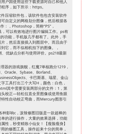
担用户因使用这些下载资源对自己和他人
程序，如下所示：https。
22软件压缩软件包，该软件包包含安装软件
用可自定义的网格划分图像，然后根据各
Photoshop，简称“PS”，
工具，可以有效地进行图片编辑工作。ps有
有的功能，手机版几乎都有了。此外，手
图片，然后直接插入到图层中。而且由于
看到它，而不似相机拍下的图像。，
测、优缺点分析与使用评价。ps218最新
器的游戏旗舰，红魔7单核跑分1219，
racle、Sybase、Borland、
x、BusinessObjects、卡巴斯基、瑞星、金山
文字工具打出三个大写H，颜色：白色，
html其中需要安装两部分的文件：1，第
镜头校正—轻松拉直全景图像或使用鱼眼
性自动校正弯曲，而Mercury图形引
各种影响c，泼辣修图旧版是一款超棒的
简单的进行操作，大量的效果选择，功能
萌属性，秒变精致小仙女！【瘦脸瘦身】
好用的修图工具，操作起来十分的简单，