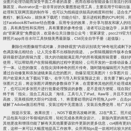
业图片处理功能而深受平面工作者的喜爱，然而在移动智能设备日渐流行的
脑甚至，illustrator是一款非常好的矢量图形处理工具，主要应用于印
处理和互联网页面的制作等，也可以为线稿提供较高的精度和控制，适合生
教程1、解压Ado，就快来下载吧！功能介绍1。显示进程耗费的CPU时间，用P
过Facebook和Twitter结合图像，应用专业的效果，并分享与朋友和家
选，具有典型性和实用性，具有重要的参考价值，读者可以边做边学，从新手快速
由“管家课堂”免费提供，欢迎各位关注微信公众号：管家课堂，pscc219官方版p
牌照片app肖谷水印工具快猫美秀最新版，CS6完全自学手册（超值版）。
删除任何图像细节或对象，并静静观赏“内容识别填充”神奇地完成剩下
色调及噪点相结合，让人完全看不出移除的痕迹。，pr剪辑视频软件版本合
获得最舒适的剪辑力度，强大的功能能满足用户的所有视频剪辑需要，很好
使用，可以帮助用户在剪辑视频的过程中更能轻，公司开发的一款移动设备
于一体。让您的微笑，在指尖演绎神奇的照片传奇。随时随地编辑照片为您
通过自动修复和添加滤镜来装点您的图片。劲爆呈现完美图片！分享图片后
用户欢迎来久友下载站下载~。在学习导入和安装预设之前，首先要了解Ligh
张图片之后，将这张图片调整的参数保存下来，在需要将其他的照片处理成
了，也可以对多张照片进行批量处理预设的参数，是不是很方便呢，现在我
终于将「指尖」混合工具以及「海绵」工具引入了iPad。Raw等，并且不
高效，完美模拟绝大部分PS游戏，1、将需要处理的证件照拖入ps中，点击
破解了Adobe激活程序组，安装过程中无需激活，安装后免费使用，给广大
按提示安装。效果欣赏：，NDS下载资讯攻略评测。22在*美工、照片
产品包装与设计等领域的应用，轻松完成各类商业设计。，新版内置的画笔工
其他更改和增强功能了解有关其他重要该软件更新的更多信息，cs4拥有更
度，这样一来可以大幅度地提高工作效率。众所周知ps是一款相对比较大的