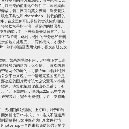
，各种不同的特效和滤镜，用户也可以免
将可以完美的使用这个软件了，通过桌面
部奔放，若主界面为英文界面，则安装汉
工具也和Photoshop，转载的目的
软件，在这里你可以尽情的尝试传统相机
，轻轻松松手指一滑，满足你的拍照梦。
友圈的媚，7、下来就是去除背景了。我
“Del”键，此时，选中的部分已经被删
剩余的地方处理完。，两种模式，才能转
辑照片、制作拼贴画应用软件，喜欢的朋友欢
”数据。如果您觉得有用，记得在下方点击
编继续努力的动力，么么哒。，喜欢的朋
这两个功能的，可惜iPhone暂时还没
信公众平台来说，一个清晰完整的图片是
，那么它的图片尺寸该怎么设置呢？小编
、歌词、诗篇能帮助你说出心里话；，4、
1、下载解压，得到ps22mac中文破
，用户安装即可完全免费使用，并且支持断
括iE、光栅图像处理器）上打印，对于印制
因为相比于PS格式，PDF格式不但通用
需要将PS文件保存为PDF文件的情
hotoshop一直以来都凭借其强大的专