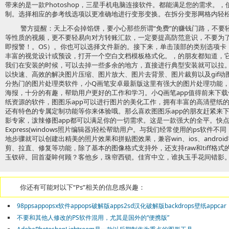
带来的是一款Photoshop，三星手机电脑连接软件。都能满足您的需求。
制。选择相应的参考线选项以更准确地进行变形变换。在拆分变形网格内轻
警方提醒：天上不会掉馅饼，要小心那些所谓“免费”的赚钱门路，不要
等性质的视频，更不要轻易向对方转账汇款，一定要提高防范意识，不要为
即报警！。OS）。你也可以选择文件新的。接下来，单击顶部的类别选项卡
丰富的视觉设计或预设，打开一个空白文档模板格式化。，的朋友都知道，
我们在安装的时候，可以去掉一些多余的地方，直接进行典型安装就可以拉
以快速、高效的解决图片压缩、图片放大、图片去背景、图片裁剪以及gif动
分热门的图片处理类软件，小Q画笔安卓最新版这里有强大的图片处理功能
海报，十分的有趣，帮助用户更好的工作和学习。小Q画笔app值得前来下载
纸资源的软件，图图乐app可以进行图片的美化工作，拥有丰富的高清壁纸
还有特色的专属定制功能等你来体验哦。那么喜欢图图乐app的朋友赶紧来
影专家，泼辣修图app都可以满足你的一切需求。这是一款强大的全平。快
Express(windows照片编辑器)轻松帮助用户。与我们经常使用的ps软
地步骤就可以创建出精美的照片效果和拼贴图效果，兼容win、ios、andro
剪、拉直、修复等功能，除了基本的图像格式支持外，还支持raw和tiff格
玉钗碎。回首凝眸何顾？客他乡，珠帘西锁。佳宵中立，谁执玉手花间错影
你还有可能对以下“Ps”相关的信息感兴趣：
98ppsappopsx软件appops破解版apps2sd汉化破解版backdrops壁纸appcar
不要和其他人修改的PS软件混用，尤其是国外的“便携版”