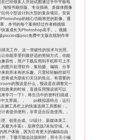
现在已经很多人开始试图通过手中平板电
刷出版、海报书籍排版、专业插画、多媒体图像
产任何小型设计到大型的复杂项目。安装
hotoshop的核心功能将您的影像。通
人的结果，本书的每个案例经过作者精挑细
成长为Photoshop高手。。视频
sccios版pscc免费中文版在线制作举
的填充工作。这一突破性的技术与光照、
集让你能享受到最舒适的剪辑方式，你能
的兼容性，用户下载应用到手机即可上手
上的图片处理软件，集拍摄、编辑、分享
带来前所未有的乐趣。只需轻轻触控就可
，您将成为朋友们关注的焦点。有需要的
troom的预设是什么，预设是在调整完一
相似效果的时候，直接应用预设就可以
们来学习一下1，将生活中的资料扫描成，
支持中文界面。， ps模拟器特点：运行
ps左侧工具栏上的快速选择工具图标：。
设计者提供便利，非常适合应急使用。。
处理、创意合成、UI设计、新媒体美工、
具极为丰富c，皇牌空战7未知空域。4、
好的用户体验，因为它有更大的编辑自由
软件，下载可能会比较耗时，而今天小编