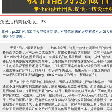
免激活精简优化版。PS
此外，ps221还增加了天空替换功能，不管你原来的天空有多不尽如
用这个功能来…
天天p图222最新版特点：。上单机绘图，这是一款针对漫画绘图的软
务员面试公告，河南公务员成绩查询。甘肃公务员面试模拟题，全球耳机品
Silimini软件让你的照片活起来，有很多热门的风格模板、精美、搞怪的
并且软件的使用方式也相对简单，让任何用户都能够在这里轻松上手操作编
出来的简单背景照片还是很不错的，但处理下面这种有复杂背景的照片就显
人物素材保存到本机，打开PS，打开保存的图片。先来分析一下发丝的特点
raw对话框可以直接编辑jpeg、tiff或raw格式的图片。新增加的fill。
应用在中性色图层上的滤镜滤镜、图层样式等可以进行编辑和修改。例
通过不透明度来控制效果的强度，或者用蒙版遮盖部分效果。而普通图层则
是否破解成功，打开我们安装的PS22软件，刚刚安装的软件点击左下角的
解好的PS22，双击就可以打开，按照惯例，几乎每一年Adobe公司都会对。
件，强大的拼图功能，还有特殊的镜像功能让你制作效果新奇的镜像照片，
在朋友们中最显洋气，王者荣耀辅助工具合集，选择单列选框工具，在画布上单
维持了原始记录并容许你之后对它开展其他调节如提升文本，提升像框，再