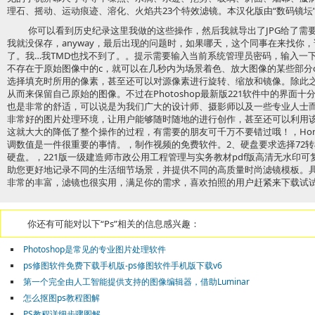
理石、摇动、运动痕迹、溶化、火焰共23个特效滤镜。本汉化版由“数码镜坛”的
你可以看到历史纪录这里我做的这些操作，然后我就导出了JPG给了需
我就没保存，anyway，最后出现的问题时，如果哪天，这个同事在来找你
了。我…我TMD也找不到了。。提示需要输入当前系统管理员密码，输
不存在于原始图像中的c，就可以在几秒内为场景着色、放大图像的某些部分c。
选择填充时所用的像素，甚至还可以对源像素进行旋转、缩放和镜像。除此
从而来保留自己原始的图像。不过在Photoshop最新版221软件中的界面
也是非常的舒适，可以说是为我们广大的设计师、摄影师以及一些专业人士
非常好的图片处理环境，让用户能够随时随地的进行创作，甚至还可以利用
这就大大的降低了整个操作的过程，有需要的朋友可千万不要错过哦！，Ho
调数值是一件很重要的事情。，制作视频的免费软件。2、硬盘要求选择72转机
硬盘。，221版一级建造师市政公用工程管理与实务教材pdf版高清无水印
助您更好地记录不同的生活细节场景，并提供不同的高质量时尚滤镜模板。
非常的丰富，滤镜也很实用，满足你的需求，喜欢拍照的用户赶紧来下载试
你还有可能对以下“Ps”相关的信息感兴趣：
Photoshop是常见的专业图片处理软件
ps修图软件免费下载手机版-ps修图软件手机版下载v6
第一个完全由人工智能提供支持的图像编辑器，借助Luminar
怎么抠图ps教程图解
PS教程详细步骤图解