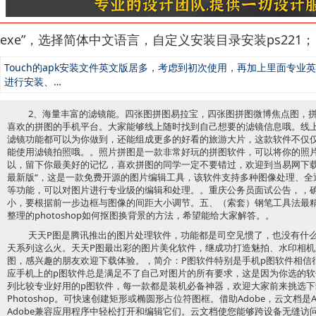
exe”，选择简体中文语言，自定义安装目录安装ps221；
Touch的apk安装文件英文版居多，考虑到初次使用，再加上里面专
进行安装、…
2、海量丰富的滤镜能。四张图拼图易拉宝，四张图拼图微博焦点图，拼
喜欢的拼图的手机平台。大家能够线上随时找到自己想要的滤镜信息哦。线
滤镜功能都可以为你做到，还能组成更多的好看的旅游大片，这款软件不仅
能使用滤镜拍照哦。。照片拼图是一款非常好玩的拼图软件，可以将你的照
以，留下你最美好的记忆，喜欢拼图的同学一定不要错过，欢迎到当易网下
最新版“，这是一款免费开源的图片编辑工具，该软件支持多种图像处理、全
等功能，可以对图片进行专业级的编辑和处理。。重庆公务员面试公告，，
小，要根据前一步边框与图像的间距大小调节。五、（索套）钢笔工具法最
整理的photoshop如何抠图换背景的方法，希望能给大家解答。。
天天P图是腾讯推出的图片处理软件，功能都是司空见惯了，也没有什
天系列这么火。天天P图最出彩的图片美化软件，继成功打造魅拍、水印相机
图，感兴趣的朋友欢迎下载体验。，简介：P图软件特别是手机p图软件相信
应手机上的p图软件总是满足不了自己对图片的所有要求，这是因为你选的软
列比较专业好用的p图软件，每一款都是装机必备神器，欢迎大家前来挑选下
Photoshop。可快速创建矩形或椭圆形占位符图框。借助Adobe，云文档是
Adobe兼容应用程序中轻松打开和编辑它们。云文档使您能够跨设备无缝访问您