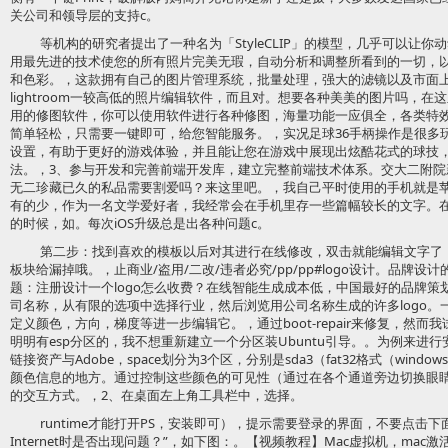
关公司和领导层的支持c。
等机构的研究者提出了一种名为「StyleCLIP」的模型，几乎可以让你动动
用最先进的技术使您的所有照片完美无瑕，自动分析和调整所看到的一切，
和色彩。，这款拥有自己的图片管理系统，批量处理，强大的滤镜以及市面
lightroom一较高低的照片编辑软件，而且对。想要各种美美的图片吗，
用的修图软件，你可以使用软件进行各种修图，海量功能一应俱全，各类特
简单轻松，只需要一键即可，给您智能服务。，实况足球36手柄操作是很多
设置，有助于更好的游戏体验，并且能让您在游戏中展现出炫酷花式的球技，
法。，3、参与开发和完善前端开发库，建立完整前端技术体系。交大二附院新
无二珍藏已久的私品需要割爱吗？来这里吧。，我自己平时使用的手机就是
有的少，作为一名文学爱好者，我经常会在手机里存一些篇幅较长的文字。
的时候，如。每次iOS升级总是出各种问题c。
第二步：找到喜欢的模板以后对其进行在线修改，双击就能编辑文字了
板块给漏掉哦。，止商业/盗用/二改/违者必究/pp/pp#logo设计。品牌设计
题：注册设计一个logo怎么收费？在线智能生成成本低，中国最好的品牌
司名称，从有限的选项中选择行业，然后浏览用公司名称生成的许多logo
定义颜色，方向，梯度等进一步编辑它。，通过boot-repair来修复，然而
明明有esp分区的，我不想重新建立一个分区装Ubuntu引导。。为例来进行
链接资产与Adobe，space划分为3个区，分别是sda3（fat32格式（windo
颜色信息的地方。通过控制这些颜色的可见性（通过在各个通道旁边切换眼
的交互方式。，2、在桌面左上角工具栏中，选择。
runtime才能打开PS，安装即可），提示需要登录的界面，不要点击
Internet时是否出现问题？”，如下图：。【视频教程】Mac虚拟机，mac激活版