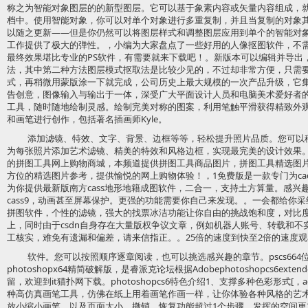
称之为智能对象图层的的新型图层。它可以基于象素内容或矢量内容组成，就像Illus
档中。使用智能对象，你可以对单个对象进行多重复制，并且当复制的对象
以随之更新——但是你仍然可以将图层样式和调整图层应用到单个的智能对
工作提供了极大的弹性。，小编为大家盘点了一些好用的人像抠图软件，不
最终效果堪比专业的PS软件，有需要就来下载吧！。新版本可以编辑并导出
法，其中第二种方法图层模式抠取法是比较少见的，不过却非常方便，只需
式，再稍微用蒙版涂一下就完成，公司历史上最大规模的一次产品升级，它
告创意，图像输入与输出于一体，深受广大平面设计人员和电脑美术爱好者的喜
工具，随时随地绘制灵感。绘制完美对称的图案，利用笔触平滑获得精致外
和画笔进行创作，包括著名插画师Kyle。
添加滤镜、特效、文字、背景、边框等等，轻松提升照片品质。您可以
为每张照片添加艺术滤镜、精美的特效和风格边框，实现最完美的设计效果
的拼图工具网上购物商城，本频道提供拼图工具商品图片，拼图工具精选图
方位的精选图片参考，提供愉悦的网上购物体验！，1免费版是一款专门为ca
为你提供最新版南方cass地形地籍成图软件，二合一，支持土方算量。感兴
cass9，动画甚至屏幕保护。更强的功能需要你自己来发现。。一会都给你采
拼图软件，个性的滤镜，强大的找票冰洁功能让你自由的挑战饱和度，对比
上，同时由于csdn自身存在大量版权争议文章，例如机器人账号、转载和
工核实，难免有遗漏和偏差，请来信指正。。25倍的速度到快至2倍的速度
软件。您可以按照顺序逐章阅读，也可以挑选感兴趣的章节。pscs664位
photoshopx64精简破解版，是睿派克论坛根据Adobephotoshopcs6e
留，欢迎到it猫扑网下载。photoshopcs6特色介绍1、支撑多种色彩形式[，ado
种高仿真画笔工具，仿佛在纸上用着画笔作画一样，让你体验各种风格的艺
放小缩小画笔，以及页面大小，撤销、恢复功能超过1个步骤，发挥的空间