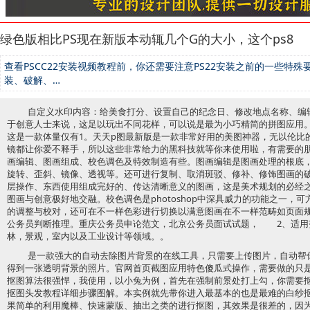
绿色版相比PS现在新版本动辄几个G的大小，这个ps8
查看PSCC22安装视频教程前，你还需要注意PS22安装之前的一些特殊
装、破解、…
自定义水印内容：给美食打分、设置自己的纪念日、修改地点名称、编
于创意人士来说，这足以玩出不同花样，可以说是最为小巧精简的拼图应用。
这是一款体量仅有1。天天p图最新版是一款非常好用的美图神器，无以伦比
镜都让你爱不释手，所以这些非常给力的黑科技就等你来使用啦，有需要的朋友赶
画编辑、图画组成、校色调色及特效制造有些。图画编辑是图画处理的根底
旋转、歪斜、镜像、透视等。还可进行复制、取消斑驳、修补、修饰图画的
层操作、东西使用组成完好的、传达清晰意义的图画，这是美术规划的必经之路。
图画与创意极好地交融。校色调色是photoshop中深具威力的功能之一，
的调整与校对，还可在不一样色彩进行切换以满意图画在不一样范畴如页面
公务员判断推理。重庆公务员申论范文，北京公务员面试试题， 2、适用
林，景观，室内以及工业设计等领域。。
是一款强大的自动去除图片背景的在线工具，只需要上传图片，自动帮
得到一张透明背景的照片。官网首页截图应用特色傻瓜式操作，需要做的只
抠图算法很强悍，我使用，以小兔为例，首先在强制前景处打上勾，你需要抠
抠图头发教程详细步骤图解。本实例就先带你进入最基本的也是最难的白纱
果简单的利用魔棒、快速蒙版、抽出之类的进行抠图，其效果是很差的，因为