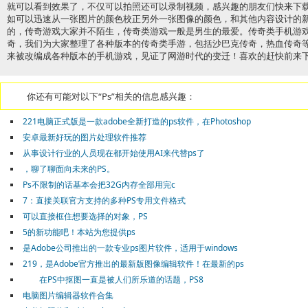
就可以看到效果了，不仅可以拍照还可以录制视频，感兴趣的朋友们快来下
如可以迅速从一张图片的颜色校正另外一张图像的颜色，和其他内容设计的
的，传奇游戏大家并不陌生，传奇类游戏一般是男生的最爱。传奇类手机游
奇，我们为大家整理了各种版本的传奇类手游，包括沙巴克传奇，热血传奇
来被改编成各种版本的手机游戏，见证了网游时代的变迁！喜欢的赶快前来
你还有可能对以下“Ps”相关的信息感兴趣：
221电脑正式版是一款adobe全新打造的ps软件，在Photoshop
安卓最新好玩的图片处理软件推荐
从事设计行业的人员现在都开始使用AI来代替ps了
，聊了聊面向未来的PS。
Ps不限制的话基本会把32G内存全部用完c
7：直接关联官方支持的多种PS专用文件格式
可以直接框住想要选择的对象，PS
5的新功能吧！本站为您提供ps
是Adobe公司推出的一款专业ps图片软件，适用于windows
219，是Adobe官方推出的最新版图像编辑软件！在最新的ps
在PS中抠图一直是被人们所乐道的话题，PS8
电脑图片编辑器软件合集