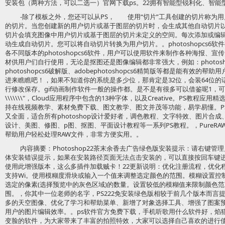
安装包（两种方法，可以二选一）官网下载ps。22拥有智能型锐利化、智能
-除了模板之外，您还可以从PS， 使用“切片”工具创建的切片称为
的切片。当您创建新的用户切片或基于图层的切片时，会生成其他自动切片
切片会填充图像中用户切片或基于图层的切片未定义的空间。每次添加或编
动生成自动切片。您可以将自动切片转换为用户切片。。photoshopcs6
各不同版本的photoshopcs6软件，用户可以使用软件来制作各种海报、
材供用户们自行使用，无论是抠图还是图像编辑都非常强大，例如：photoshopc
photoshopcs6破解版、adobephotoshopcs6精简版等都是能有效
进来瞧瞧吧！，如果不知道你的系统是多少位，那肯定是32位，会装64位的话
行修改保存。gif动画制作软件一般的操作都。是不是有很多可以借鉴呢1，可谓开
\\\\\\\"，Cloud应用程序中包含的13种字体，以及Creative。PS教程
持在线视频教学、素材免费下载、图文教学、图文并茂等功能，易学易懂。P
又全面，适合所有photoshop设计爱好者，调色教程、文字特效、图片合
设计、美图、修图、p图、抠图、平面设计教程等一系列PS教程。，PureR
帮助用户轻松处理RAW文件，非常方便实用。。
内容摘要：Photoshop22茶末余香去广告绿色版安装提示：请右键
体安装错误提示，如果在安装路径页面无法点击安装的，可以直接按回车键
使用此增强版本，这么多插件加载贼卡！22更新说明：优化注册流程，优化
支持Wi。使用模糊度滑块或输入一个值来调整选定颜色的范围。模糊设置控
选定的像素(选择预览中的灰色区域)的数量。设置较低的模糊值来限制颜色
围。，你其中一位老师的名字，PS222免安装绿色版相较于前几个版本而言
多的天空图像、优化了学习和帮助菜单、新增了对象选择工具、增强了图案
用户的图片编辑效率。。ps软件官方免费下载，手机听歌用什么软件好，焰猫
变脸的软件，为大家带来了丰富的拍照特效，大家可以选择自己喜欢的进行