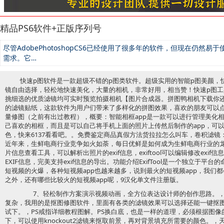
精品PS6软件+正版序列号
尽管AdobePhotoshopCS6已经使用了很多年的软件，但现在仍然
需求。它…
快速p图软件是一款超级不错的p图类软件。超级实用的智能p图美颜，
镜自由选择，轻松地快速美化，大量的相机，非常好用，相当赞！快速p图
挑细选的优质滤镜均可实时预览拍摄相机【图片合成器。拼图鸭相机下载你
的滤镜贴纸，这款软件为用户们带来了多样化的拼图效果，喜欢的朋友可以
量修图（之前有出过教程），概要：智能相框app是一款可以进行管理美化
己喜欢的相框，而且是可以自己将手机上面的照片上传然后制作的app，可
色，快来6137看看吧。。免费鉴定商品真假方法货拉拉怎么叫车，卷积滤
近年来，生鲜电商行业竞争如火如荼，每日优鲜是如何成为生鲜电商行业的
片信息查看工具，可以解析出照片的exif信息，exiftool可以编辑修改ex
EXIF信息，完美支持exif信息的导出。功能介绍ExifTool是一个独立于
短视频的火爆，各种短视频app也越来越多，说到最火的短视频app，我们
之外，还有哪些比较火的短视频app呢，9汉化单文件注册版。
7、轻松制作方案演示视频动画，全方位表达设计师的创作思路。，
复杂，我用的是抠图修图软件，里面有各类的滤镜效果可以选择还能一键抠图
试下。，PS戒指详细教程图解。PS换白底，也是一样的道理，必须根据图
下，可以使用knockout2滤镜来抠取前景，再对背景填充所需要的颜色。，