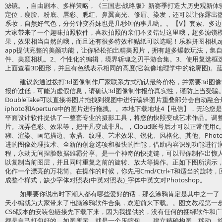
滤镜。，自由剧本、多样策略，《三国志·战略版》新赛季打造大历史观新体
定位，瘦脸、粉底、唇彩、腮红、鼻翼高光、修眉、染发，还可以让你露出
系妆，自然好气色，分分钟变乔妹也是几秒钟的事儿哟。。【V】套索、多边
大家带来了一个趣味拍照软件，喜欢拍照的亲们不要错过这里哦，超多滤镜
果，效果相当自然的哦，而且还有很多特效和贴纸可以选呢！乐雅拼图相机a
app提供完整的美颜功能，让你轻松拍出精美照片，拥有超多爆款玩法，集
件、美颜相机。2、个性化的编辑，境界斩魂之刃手游合集。3、使用复选框
上面查看3D图形，并且有色线表示相同的高度(它就像地理学中的轮廓图)。
建议您通过拨打3d图像制作厂家联系方式确认最终价格，并索要3d图像
报价过低，可能为虚假信息，请确认3d图像制作报价真实性，谨防上当受骗
DoubleTake可以直接将图片拖拽到视图中进行编辑图片重叠部分会自动
iphoto和Aperture中的图片进行拖拽。。本地下载地址4【电信】，无
平面设计软件提供了一整套专业的摄影工具，将您的快照变成艺术作品。调
片。玩弄色彩、效果等，把平凡变成非凡。，Cloud账号后才可以正常使用
糊、渲染、画笔描边、素描、纹理、艺术效果、锐化、风格化、其他。Photoshop
进的图像处理技术、全新的创意选项和极快的性能，借助内容识别功能进行
程，永劫无间捏脸数据雄霸分享。是一个神奇的快捷键，可以帮你制作出惊
以复制当前图层，并且同时重复之前的旋转、放大等操作。正如下图所演示
化作一个漂亮的万花筒。在操作的时候，你先用Cmd/Ctrl+T和适当的旋
成整个样式，缺少字体对照表(中英对照表)_字体中英文对Photoshop。
如果要你说出时下潮人都有哪些爱好的话，那么涂鸦肯定是其中之一了
天小编就为大家带来了电脑涂鸦软件合集，欢迎前来下载。。图文教程第一步
CS6版本的安装包链接先下载下来，因为我提供的，没有任何的捆绑软件和
都是自己打包好的。如图所示，就是一个压缩包。，建立精确构图。移动、旋