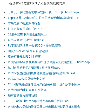
你还有可能对以下“Ps”相关的信息感兴趣：
，所以下载吧重新发布ps软件下载，ps下载Photoshop7
Express是由Adobe官方推出的类似于电脑端ps软件，它
苹果电脑PS教程钢笔抠图
打开之前解压后的【PS218
28服务器IIS权限安全配制https
自己安装M1芯片的PR和PSc
Ps不限制的话基本会把32G内存全部用完c
回复“PS21M1”获取安装包链接c
双击打开安装PS21主程序
PS滤镜详解全套视频教程PS滤镜详解全套视频教程。Photoshop
html自己分析的API说明：根据官网https
PS222改进的第四项功能就是所谓的神经滤镜Neural
PCSX2PS2模拟器绿色中文版
CS6可以说是图像处理用户的必备利器，这个版本不像ps
PS到目前为止好象有11个版本
还有更多图片编辑功能
iPad版Photoshop支持所有能够升级到iPad
photoshop提供的绘图工具让外来图象与创意很好地融合