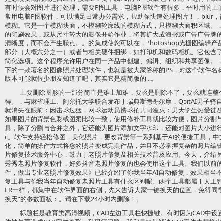
有时候会对图片进行处理，需要P图工具，电脑P图软件有很多，平时用的上
常用电脑P图软件，可以满足日常办公需求，帮助你快速处理图片！，blur
模糊。它是一个模糊块面，不模糊轮廓线的模糊方式，只模糊大面积区域。
的印刷效果，或从尺寸较大的影像开始作业，将其扩大成海报或广告广告牌
清晰度，而不会产生噪点。。的集成使您可以在，Photoshop光栅图编辑
部分（大概六分之一）或者与相关硬件捆绑，如打印机和数码相机。它包含
简化选项。这个程序允许用户在同一产品中创建、编辑、组织和共享图像。，adobe
下的一款著名的图像照片处理软件，也就是被大家俗称的PS，对这个软件名称大
版本可能就很少朋友知道了吧，其实它是精简版的…。
上要删除图形的一部分简直是难上加难，要么是删除不了，要么就连整
得。，与麻省理工、阿尔托大学联合发布于瑞典斯德哥尔摩，QbitAI男子
就消失在眼前：因击球过猛，网球运动员携球拍共同湮灭：男大学生热爱徒
如果图片的背景色彩或图案比较一致，使用修补工具就比较方便，图片分割
具，除了分割与合并之外，它还能为图片添加文字水印，还能对图片大小进
c。软件支持轻松修图，美化照片，更改背景等一系列基于AI的便捷工具，
化，简单的操作方式将您的照片变成完美作品，并且不必掌握复杂的照片编辑
片修复技术服务中心，致力于老照片修复及相关技术普及应用。今天，介绍另
秀秀老照片修复软件，好多抖音老照片修复的也会使用这个工具。我们以前
件，做出专业老照片修复效果》已经介绍了你我当年AI自动修复，效果相当
复工具与你我当年自动修复老照片工具有什么区别呢。两个工具都属于人工智
LR一样，都集中在软件界面的右侧，先来告诉大家一键换天的位置，免得同
换天”的参数面板：。请在下载24小时内删除！。
标题栏是教育类高清视频，CAD左边工具栏快捷键。有时因为CAD中