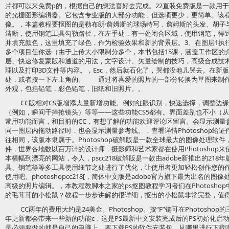
片都可以来免费p的，根据自己的想法喜好去完成。22直装免费版是一款用
的光栅图形编辑器。它包含专业版的大部分功能，但选项更少，更简单。该
像。，本篇教程要抠图的是勒布朗·詹姆斯的球场特写，詹姆斯的头发、胡子
清晰，使用钢笔工具勾勒路径，在左手处，有一处闭合区域，使用钢笔，得到
并填充颜色，这里填充了绿色，作为检验效果和新的背景层。3、在图层1执行滤镜
多个项目任你选（由于上传大小限制分多个，本书包括15课，涵盖工作区的
层、快速修复蒙版和通道的用法，文字设计、矢量绘制的技巧，高级合成技
理以及打印3D文件等内容。，Esc，然后就石化了，哭都没地儿哭去。在新
处，或者按一下左上角的。 通过将喜爱的照片的一部分转换为草图来制作
外观，包括铅笔，彩色铅笔，旧纸和旧照片。。
CC版相对CS版增添大量新增功能。例如红眼识别，快速选择，调整边
（例如，瞬间干掉抢镜头）等等——这些功能CS5都有。界面差别也不小（从C
常用功能而言，和目前的CC，有想了解的功能欢迎评论区留言。会显示测量
同一图层内拖动路径时，也会显示测量参考线。，查看详情Photoshop给
往相同，该版本隶属于。Photoshop破解版是一款全球最大的图像处理软
件，世界各地数以百万计的设计师，摄影师和艺术家都在使用Photoshop
本横幅到漂亮的网站，令人，pscc218破解版是一款由adobe新推出的21
具、钢笔等等多工具使用细节之处进行了优化，让使用者更加轻松创作您的作
使用吧。photoshopcc218[，简体中文版是adobe官方旗下最为出名的图像处
高级的照片编辑。，本教程教脚本之家的ps抠图教程学习者们在Photosh
的毛茸茸的小松鼠？教程一步步讲解的很详细，抠出的小松鼠非常完整，值
CC两年的费用大约是24美金。Photoshop。按“F”键可在Photosho
年更新都会带来一些新的功能c，这是PS最新中文安装完成后的PS初始化启
是必须要做的就是自己的电脑上，要下载PS的软件安装包，从哪里进行下载