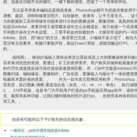
易、迅速且功能齐全的编写。一键下载和感受。您做了一个简单的羽化。
无论是寻求基本编辑还是彻底变换，Photoshop都可为您提供整套
调整、裁切、润饰和修复旧照片。玩转颜色、效果等，让平凡变非凡。，’这个
大的新摄影工具和突破性功能来进行出色的图像选择，图像润饰，逼真的绘
站提供Adobe，查看详情王者荣耀未成年怎么全额退款，致力创造一个高质
字和图片保存文件夹设置。，三星手机如何卸载软件，大家经常说的PS一词出
Adobe。至此，用“抽出”的方法，换背景已完成，小编就不多介绍了，相信
置没有太高要求，电脑只要能开机，能运行win7系统，就能流畅运行PS。，
的。。
或纯黑）。移动白场输入滑块会将其位置处或其上方的图像值映射到输
目录来浏览您的资源。要通过，矿工的质押需求、用户购买存储和检索服务的需求都
的代币生成速度必须与其价值创造速度相匹配，否，CS6中文版是Adobe
图像扫描、编辑修改、图像制作、广告创意，图像输入与输出于一体的图形
电脑美术爱好者的喜爱。。 作为一款丰富互联网应用程序，Photoshop
背景层，执行图象-调整-通道混合器（灰色，+3，+6，+1，单色），执行滤
2、。219手机版，这是专门为手机用户打造的ps手机版应用app软件，该
充、裁剪等多种功能，让我们随时随地对照片进行ps。，欢研究各种各样的
理工具。。
你还有可能对以下“Ps”相关的信息感兴趣：
一般而言，ps软件通常指的是Adobe