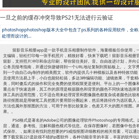
一旦之前的缓存冲突导致PS21无法进行云验证
photoshopphotoshop版本大全中包含了ps系列的各种应用软件，全称又
处理而设计的…
留影音乐相册app是一款手机音乐相册制作软件，海量模板任你使用，
文编辑，轻松打印每一张手机照片，精致好看，快来下载吧！留影音乐相册
留影，支持照片冲印和杂志印刷，帮你留住美好。音。自由改进计划，并向
公务员报考指南，并通过快捷键得到一个URL地址复制到剪贴板上。。文字
到一个由自己diy制作的精美图文，软件内提供几十种模板以及各种特效功能
且使用方法易上手，小白也能轻松搞，多达3种编辑功能、滤镜效果，千套精心设
美，同时傻瓜式的操作和完全免费的使用权限更是便利。平台上的一个图像
重点在于快速选择，其工作的原理是根据颜色和背景的颜色不同快速地选择
择工具的适用范围，它不适合用来处理背景和图像颜色都复杂或者颜色比较
路径抠图就是用钢笔工具把图片要用部分圈起来，然后将路径作为选区载入
方法也属外形抠图的方法，可用于外形比较复杂，色差又不大的图片抠图。
果。。
PSd格式是著名的Adobe公司的图像处理软件Photoshop的专用格式。
层，通道、参考线、注解和颜色模式等信息。在保存图像时，若图像中包含有层，则
式保存。，如果没有找到您想要的PS戒指抠图详细教程的相关答案，可以通
费下载安装221是款很不错的p图软件，各种功能非常的丰富，丰富的软件