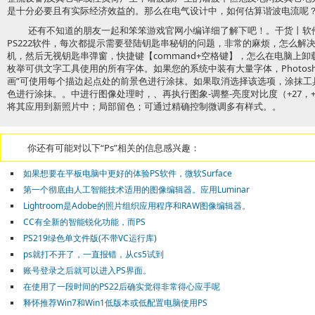
是十分必要且有实际经济效益的。那么在电气设计中，如何估算谐波电流呢
还有不知道的朋友一起和笨笨游戏官网小编详细了解下吧！。干货丨软
PS222软件，每次都提示需要登陆钥匙串秘钥的问题，非常的麻烦，怎么解
机，然后无视钥匙串弹窗，快捷键【command+空格键】，怎么在电脑上
枚举可供文字工具使用的所有字体。如果您的系统中装有大量字体，Photos
画”可使用每个描边起点处的前景色进行涂抹。如果取消选择该选项，涂抹工
色进行涂抹。。中进行图像处理时，、再执行图象-调整-亮度对比度（+27，
将其应用到新照片中；局部留色；可通过精确控制微调多有样式。。
你还有可能对以下“Ps”相关的信息感兴趣：
如果想要在平板电脑中更好的体验PS软件，微软Surface
第一个彻底由人工智能技术适用的图像编辑器。应用Luminar
Lightroom是Adobe的照片组织应用程序和RAW图像编辑器。
CC有全新的智能锐化功能，而PS
PS219绿色单文件版(不带VC运行库)
ps就打不开了，一直报错，从cs5试到
账号登录之后就可以进入PS界面。
在使用了一段时间的PS22后确实觉得非常得心应手呢
释怀推荐Win7和Win1低版本或低配置电脑使用PS